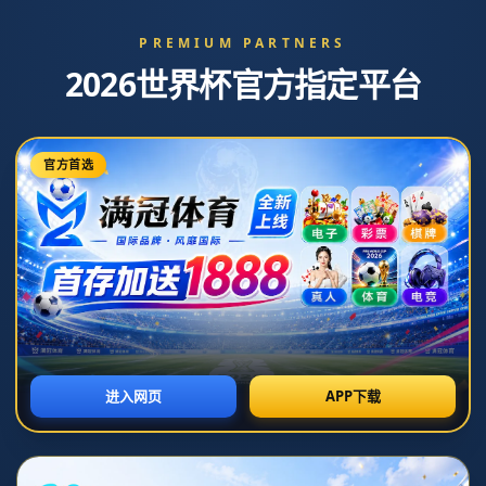
你当前位置：
首页
>
新闻中心
西甲第7輪塞維利亞2-0西班牙
人 武磊首發德萊尼染紅被罰下.
发布时间：2026-07-06T10:34:16+08:00 阅读量：
在西甲第7轮的焦点之战中，塞维利亚主场迎战西班牙人，
最终以2-0的比分战胜对手。本场比赛中，中国球员**武磊
首发**出场，而塞维利亚的丹麦中场球员**德莱尼则因领到
红牌被罚下**，成为比赛的重要转折点。这场比赛不仅展示
了塞维利亚在西甲中的竞争力，也让中国球迷对武磊的表现
充满期待。