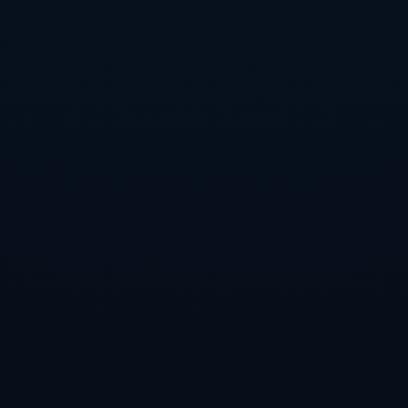
德莱尼因一次不理智的犯规动作被红牌罚下，给本场比赛添
加了更多的悬念。作为一名经验丰富的中场球员，他的离场
对塞维利亚的中场拦截能力造成了一定影响。然而，在少一
人的情况下，塞维利亚的应变能力彰显无疑，他们没有因此
乱了阵脚，反而更加紧凑地防守，这也是他们能保持胜果的
关键之一。
**案例分析：十人应战的成功范例**