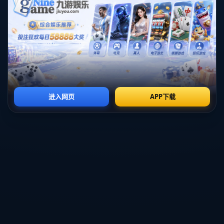
足球的魅力在於其積極向上的競技精神和團隊合作，然而，
一些極端球迷的不當行為卻給這項美麗的運動蒙上了陰影。
不同國家的球迷文化各異，但暴力事件時有發生，這已成為
業界不得不嚴肅對待的問題。
從法國的球迷衝突到義大利的球場暴力，再到這次針對維拉
的襲擊事件，我們不禁要問，*球迷行為的底線究竟在哪
裡？*為什麼在這樣一場充滿競技精神的比賽後，會有如此
過激行為的發生？
**事件反響及未來監管措施**
面對阿斯頓維拉遭遇的事件，英超聯盟和各俱樂部必須加強
安全措施，以保證球員及工作人員的安全。同時，法律部門
也需要介入調查，將肇事者繩之以法。
**技術監控的應用**可能成為防範此類事件的有效手段。一