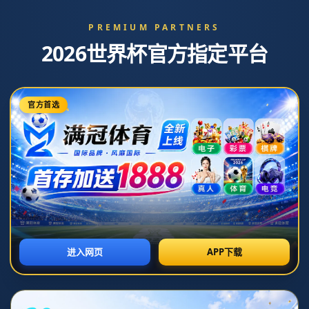
你当前位置：
首页
>
新闻中心
輸球又輸人！維拉返回途中遭
遇襲擊 大巴玻璃“嚴重損毀”！.
发布时间：2026-07-06T10:34:16+08:00 阅读量：
**維拉隊遭襲：失敗的比賽，無奈的旅程**