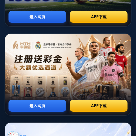
更大的挑戰。在返回途中的某處，高速行駛的大巴車窗被不
明人士砸破，玻璃碎片四濺，球員和工作人員都驚慌不已。
這起事情不僅讓球隊士氣進一步低落，也讓俱樂部和支持者
感到失望和憤怒。一位維拉的球迷表示，“*輸球很遺憾，但
這樣不理智的行為真的讓人無法接受。*”
**重新思考球迷行為的邊界**