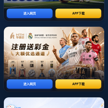
**球隊的凝聚力是一切進步的基石。NBA夏洛特黃蜂隊的主
帥近日公開表達了對球隊核心球員拉梅洛·波爾（三球）和
布蘭登·米勒成長的欣慰，並強調兩人進步的關鍵在於球隊
內部的信任與合作。**這句看似平常的讚美，背後折射出現
代職業球隊中，良好的隊友情感對個體運動能力提升的深遠
影響。
---
### **三球與米勒的成長：天賦與努力的完美結合**
作為黃蜂未來的核心人物，*拉梅洛·波爾*自進入NBA以來
便以出色的視野和控球能力聞名。過去的一個賽季，他在比
賽中展示的領袖能力有了顯著提升，數據顯示，他的場均助
攻和得分都創下了生涯新高。而*布蘭登·米勒*則是今年被