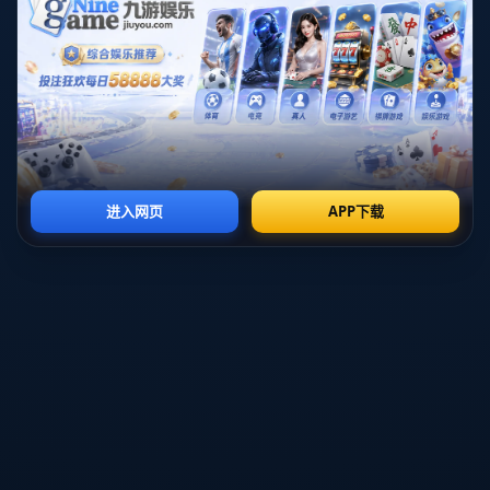
寄予厚望的新秀，在進攻端和防守端的表現都相當亮眼。
**但這些進步的背後並非單純依靠個人天賦與努力，而是來
自隊友的支持與信任。**黃蜂主帥不止一次提到，三球的視
野之所以能得到充分發揮，是因為球隊中有許多樂於跑位的
隊友願意信任他的傳球；米勒在進攻端的果斷和命中率的提
升，也得益於球隊中老將的鼓勵，幫助他轉變心理壓力。
---
### **球隊信任營造的關鍵——內部化學反應**