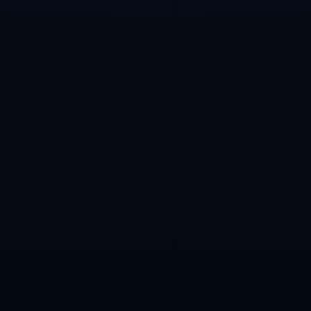
向長遠發展的切爾西。球迷們必然會期待，當詹姆斯和恩昆
庫完全回歸時，切爾西能以更強有力的姿態征戰各大賽場。
上一篇：馬齊尼亞克主裁法國對陣阿根廷決賽 為波蘭歷史首位世界
杯決賽主裁判.
下一篇：曝歐超聯官宣前曾得到英國政府高官支持.
关于我们
产品服务
新闻中心
联系我们