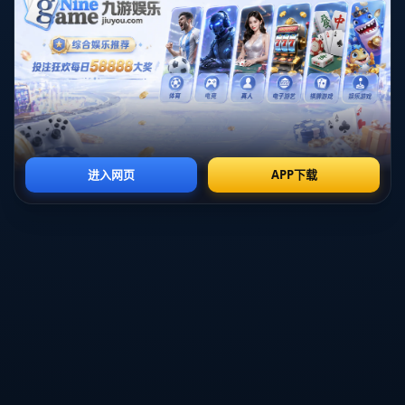
和欧战中的稳步复苏为球队注入了非凡的竞争力。2021-22
赛季，米兰时隔11年再次捧得意甲冠军奖杯，这不仅彰显
了球队重建的成功，也使球迷对未来充满期待。
随着普利西奇、奇克（Ruben Loftus-Cheek）等新援的加
入，**米兰中前场的深度和灵活性显著提升**。普利西奇的
多功能属性尤其重要，无论是出任边锋还是推进型中场，他
都能快速适应并制造威胁。这种灵活打法，为球队在遇到强
队时提供了战术卡位的余地。
案例分析显示，在2023-24赛季对国际米兰的比赛中，尽管
米兰未能取胜，但普利西奇在对抗强敌时展现出的冷静表
现，成功破解了多次防守封锁，为球队提供了突破口。或
许，这类顶级对抗正是冠军球队的磨刀石，而米兰在不断吸
取经验，为下一个登顶时刻时刻准备着。
---