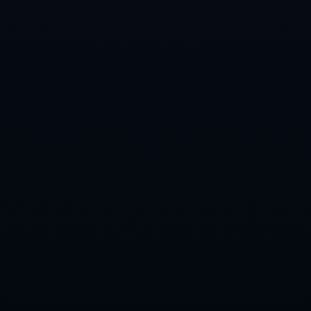
关于我们
产品服务
新闻中心
联系我们
24小时服务热线
0755-8450466