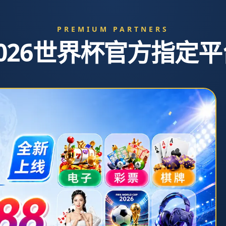
网站首页
关于我们
产品服务
新闻中心
以专业服务与客户满意度的最高境界为目标而不懈努力