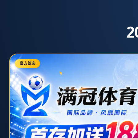
你当前位置：
首页
>
新闻中心