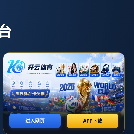
0755-8450466
新闻资讯
联系我们