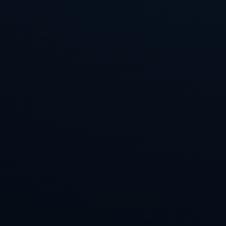
**面對困境，凱恩的應對方式**值得借鑒。首先
他明白，只有不斷提升自己的水平，才能在國際舞台
**進一步分析凱恩的訓練方法**，可以看出他開
使得英格蘭隊在攻擊端有了更多的選擇和變化。除此
由於凱恩的努力與改變，**他在隨後的比賽中取得了顯
表現。這不僅讓他獲得了球迷和專業評論家的讚賞，
更多值得注意的是，凱恩的故事不僅僅是足球場上的
程。
對於希望在國際賽場上重塑英格蘭威名的凱恩來說，
力無可限量**，而凱恩所展現出的職業精神和堅韌
綜合來看，哈里·凱恩的故事體現了**不畏挫折、勇