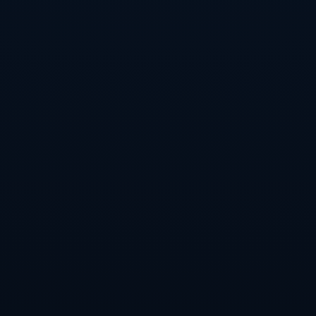
**案例二：穆里尼奥的“短命共事”**
穆里尼奥二度执掌英超球队的记录也耐人寻味。在热刺的执
教之旅中，他交出了一份尚可的战绩，但却未能带队取得长
远突破，更被认为与内部管理有着分歧。这让管理层最终决
定终止合作。因此，教练与球队高层的关系往往至关重要，
朗尼克与图赫尔的帅位稳定性也可能受到此类问题的考验。
### **赔率前10存活率几何？**
回顾过去几个赛季，进入赔率榜前10的主帅往往占据了较
高的*下课概率*。记忆犹新的是，2019赛季的沃特福德主帅
弗洛雷斯仅排名赔率榜第7位，但他仍然难逃下课的命运，
这进一步表明赔率榜确实具备一定的参考价值。
但也有人能够打破困局，逆风翻盘。比如本赛季一度被唱衰