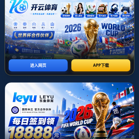
和图赫尔进入了前10。这不仅点燃了球迷们热议的浪潮，
也让人不禁遐想，谁会率先卷铺盖走人？
### **赔率榜背后的意义**
赔率榜不仅仅是博彩业的一个数据，实际上它包含了舆论、
战绩、俱乐部资金以及战略等多种因素的综合考量。从赔率