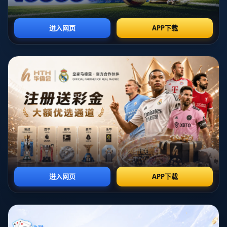
排名看，一些主帅面临较高的**下课风险**，他们的低迷战
绩、场外争议或战术失败都可能是催化剂。
**朗尼克和图赫尔为何入榜？**
两人无疑是当今足坛的顶级教练，但在英超的高压环境下，
即便拥有显赫履历也难以逃过下课传闻的漩涡。朗尼克自从
接管球队后，尽管有一定战术修正，但部分场次始终难以完
全发挥球队潜力，这也让球队上下倍感焦虑。而图赫尔方
面，尽管他曾交出卓越的成绩单，但目前俱乐部的连胜犹如
断崖，“疲态"逐渐显现，坊间更有传闻称其与管理层关系不
佳，进一步为他的离职加剧可能性。
### **压力愈发增大的主帅位置**
在当今英超，主帅位置的压力已经不仅仅体现在胜负之间，
更延展至经济利益、球迷满意度、董事会耐心等多层面。我