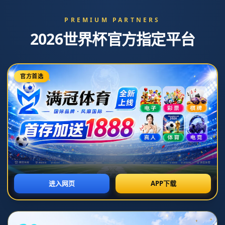
你当前位置：
首页
>
新闻中心
曝弗魯米嫩塞有意切爾西中衛
蒂亞戈席爾瓦.
发布时间：2026-07-06T10:34:16+08:00 阅读量：
**曝弗魯米嫩塞有意切爾西中衛蒂亞戈席爾瓦：巴西豪門的
下一步棋？**
在當前的足壇轉會市場中，經常爆出一些令人驚訝的新聞，
但當弗魯米嫩塞有意引進切爾西的中衛蒂亞戈·席爾瓦時，
這條消息迅速在球迷圈中引起了轟動。38歲的席爾瓦仍然
是足壇最具影響力的防守球員之一，他的技術和經驗都讓任
何球隊垂涎欲滴。這讓人不禁好奇，弗魯米嫩塞的目的是什