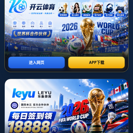
麼？
**弗魯米嫩塞的重建計劃**
弗魯米嫩塞一直在尋找能夠**提升球隊競爭力**的球員。近
年来，他们在巴西甲级联赛中的表现虽有提升，但距离顶尖
仍有一段距离。引入像蒂亞戈·席尔瓦这样的**顶级**球星，
无疑能为球队带来急需的**领袖气质**和丰富经验。他曾效
力于巴黎聖日耳曼、AC米蘭等歐洲豪門，並在國際賽場上
數次帶領巴西國家隊取得佳績。