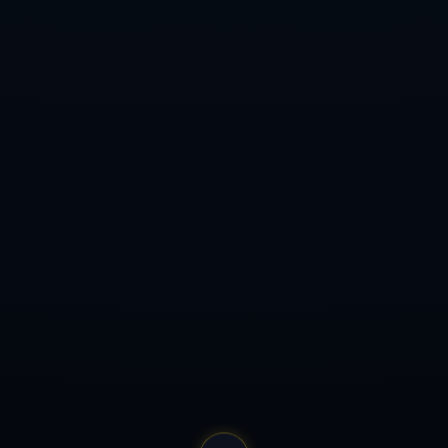
关于我们
产品服务
新闻中心
联系我们
24小时服务热线
0755-8450466
微信公众号
必威体育