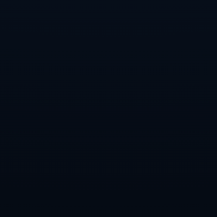
西足球界掀起一股**新的風潮**。这不仅会改变球队现有的
战术结构，还能促使其他巴西球队更加重视通过转会市场吸
引老将的策略。这段舊事重提，或许将给巴西联赛带来新的
生机和希望。
通过以上的详细分析，不难看出，从弗鲁米嫩塞的角度来
看，蒂亚戈·席尔瓦的引入不仅仅是一场交易，更是一场情
怀与实力交织的棋局。
上一篇：切爾西普利西奇美國隊長的來歷.
下一篇：努涅斯正式成利物浦新9號！.