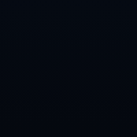
下一篇：球員身價排行榜大揭曉！勞塔羅居10號球員首位，萊奧第
3.
关于我们
产品服务
新闻中心
联系我们
24小时服务热线
0755-8450466