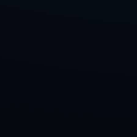
例如，西班牙对阵克罗地亚的比赛中，一次进球被V
---
综上，**2021欧洲杯赛制规则**不仅延续了传
公平的比赛，也成为未来大型体育赛事的标杆。
上一篇：看看這位4號秀如何在末節的爆發中拯救球隊 克神火
下一篇：特雷楊表示傑倫約翰遜的經驗有顯著提升 他對球隊
关于我们
产品服务
新闻中心
联系