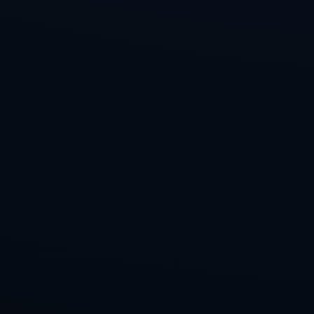
2021欧洲杯决赛中，意大利队与英格兰队战至点
念。
---
### **防疫挑战与规则改变**
在全球疫情大环境下，2021欧洲杯为了保障赛事
工作人员的健康防疫流程也被严格制定。
此外，赛事还调整了球员替换规则。常规情况下的3
主教练需要更细致地调整战术，这一规则也让替补球
马功劳。
---
### **科技加持：VAR与门线技术的双守护**
在2021欧洲杯中，国际足联的两大技术创新——视频
升了比赛的公平性。门线技术则专注于判断球是否完全