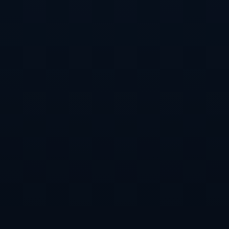
总参赛队伍数量：24支国家队。这些队伍通过预选赛和附加赛来决
胜负计分规则为：**胜3分，平1分，负0分**。小组排名依
组的前两名，其余4个成绩最好的小组第三也将获得晋级名额。这
统治力，但凭借一场关键胜利，以第三名成绩晋级淘汰赛，最终
规则类似，若比赛在90分钟常规时间内打平，则进入**30分钟加
提出了极高要求，也为足球场上的戏剧性瞬间提供了舞台。