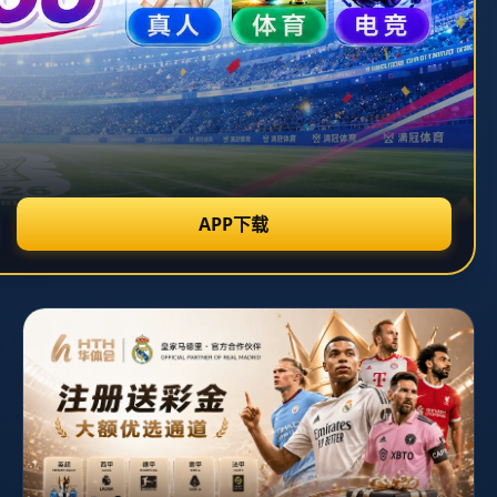
2021歐洲杯賽制規則.
发布时间：2026-07-06T10:34:16+08:00 阅读量：
彩时刻**
是一个独特的赛事。原定2020年举行的欧洲杯因疫情推迟了一年，但
家协办的特别赛季中，有哪些值得关注的赛制呢？本文带您一探究