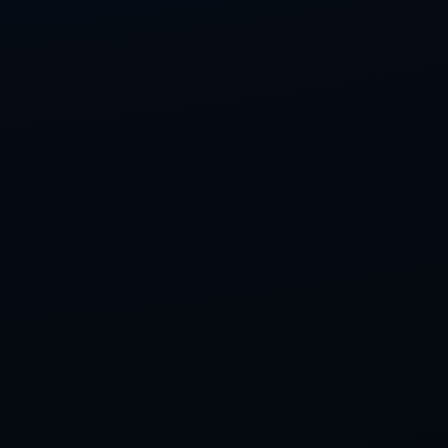
响。
新探索。这些规则设计为球迷奉献了更加精彩、紧张和
24小时服务热线