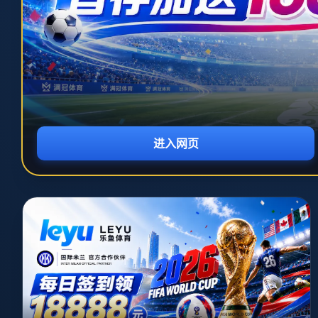
**2021欧洲杯赛制规则：解读赛场背后的新变化与精
2021年欧洲杯（UEFA Euro 2020）注定
**进行了更详细的调整和优化。在这个多城市、多国
---