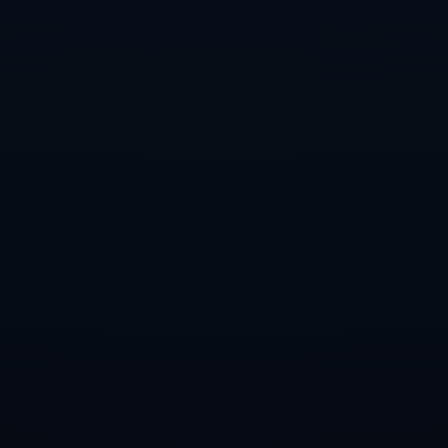
球环节，最终意大利通过点球大战登顶。这种状态下，比赛强度陡
安全，实施了一系列特别措施。首当其冲的是观众人数限制，各赛
次替换被扩大为5次替换，这一改动旨在减少球员受伤风险，同
员有更多登场机会。例如，**意大利主教练曼奇尼**多次利用
助理裁判(VAR)与门线技术(GT)——继续扮演着重要角色。
越过球门线，这些科技手段确保了**关键判罚的精准性**，为