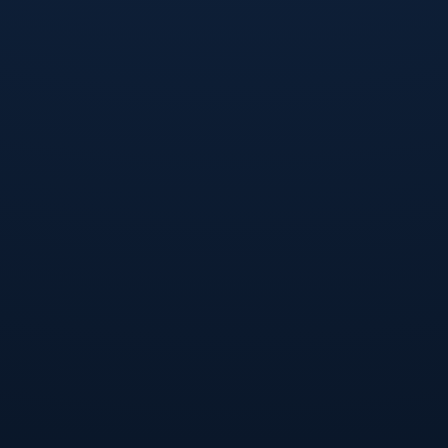
员考虑沙特作为职业生涯的新起点。过去的成功案例，像是克里
生深远的影响。