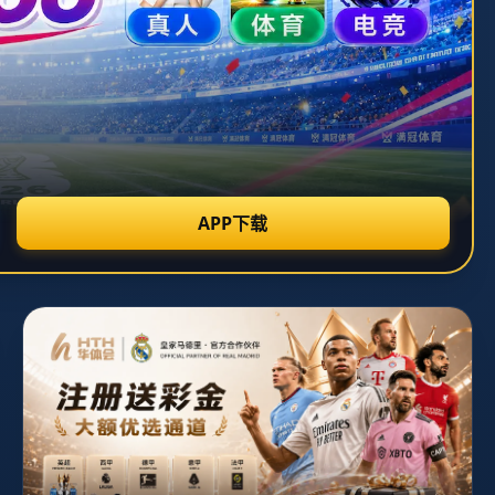
：馬內加盟利雅得勝利 身披10號
发布时间：2026-07-06T10:34:16+08:00 阅读量：
这一消息，引发了全球足球迷的广泛关注。马内，这位出色的塞内
择加盟沙特的利雅得胜利队，无疑是职业生涯中的又一重大转折
。这支来自沙特阿拉伯的足球队，近年来一直在努力增强自己的
。
热的前锋之一。他曾效力于英超豪门利物浦，并为球队赢得了无
中能够做出决定性贡献的球员。
新的挑战之路*。沙特联赛与欧洲联赛的风格截然不同，马内将
胜利是一个新的开始，我将全力以赴，为球队争夺更多的冠军。”