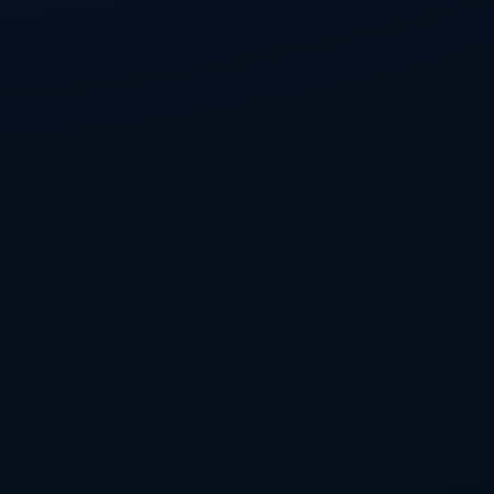
将在技术层面和比赛策略上给予指导和启发。他的比赛
何在新的联赛中继续展现他的个人魅力和职业素养，