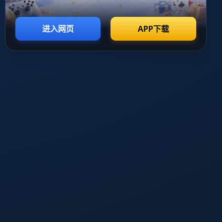
许可以看作沙特足球迈向更高层次的一个里程碑。这