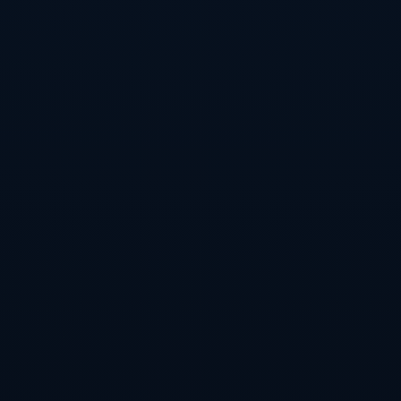
来可能不仅仅是为了提升**利雅得胜利队**的竞技水平，更是
生涯中的新篇章，也为沙特足球的发展打开了新的视野。他将如
战袍**下的超级巨星，见证他的精彩表现。