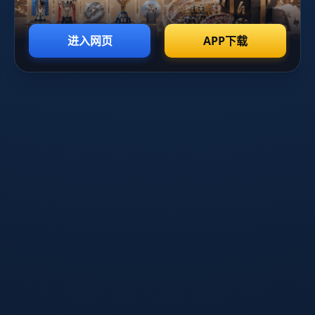
也让大家重新评估沙特足球在世界舞台上的地位。这一转会，或
升本国联赛竞争力的战略。