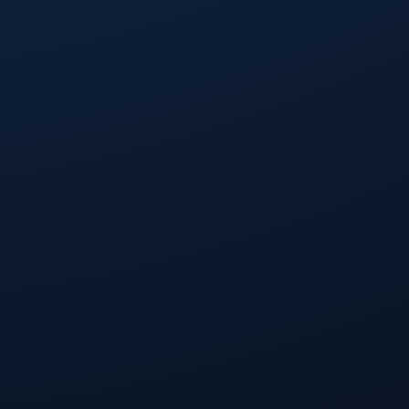
斯蒂亚诺·罗纳尔多以巨资转会中东，都证明了这种