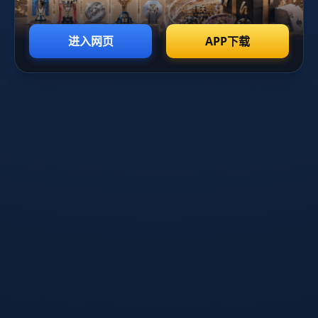
固的防守體系下，反撲效果有限。最終，馬競再次依靠團隊配合和