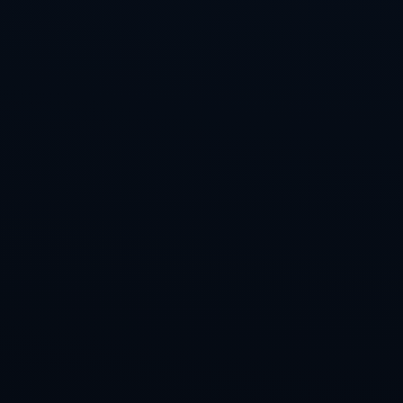
卡拉斯科的進球雖非本場的唯一亮點，但卻是賽季至
實上，**他的速度和靈活性每每能破壞對手的站位安
特別是在比賽第65分鐘的那次進球中，他利用個人
力的重要保證之一**。
---
### 馬德里競技的優勢與挑戰