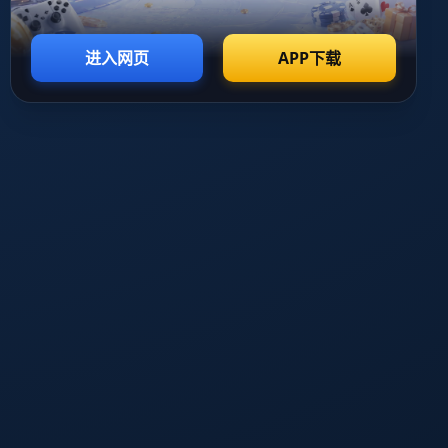
多點開花的進攻模式，將比分鎖定為**4-1**，憑