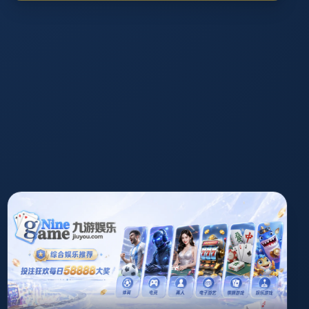
卡拉斯科破門.
**，不僅展現了馬競的強大實力，也再一次證明了球隊核
顧這場比賽，並探討馬競本賽季整體狀態的潛力。
開始，馬競就展現了出色的控場能力，持球比例和進
憑藉自己敏銳的跑位冷靜射門，將比賽推向高潮。這種
路好手的靈活性和臨門一腳的準確性。這粒進球，不僅