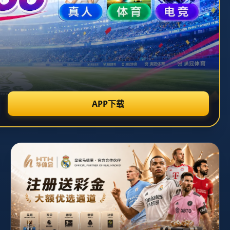
德裏競技4-1塞爾塔 德保羅傳射
发布时间：2026-07-06T10:34:16+08:00 阅读量：
花**
技主場迎戰塞爾塔，上演了一場引人注目的比賽。**4-1的比分
*和卡拉斯科的精彩進球成為本場比賽的亮點。本篇文章將深度回
和防守穩固的風格，尤其在關鍵時刻爆發出了強大火力。比賽剛
。他不僅通過一次精準的傳球，助攻隊友率先打破僵局，隨後更是
可貴，也在很大程度上奠定了馬競的勝利基礎。
水平的個人能力。他的一次高速突破後的破門，充分體現了作為邊