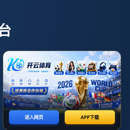
0755-8450466
新闻资讯
联系我们