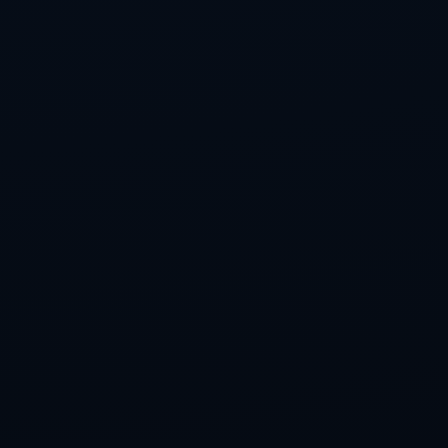
中的左右活動範圍極大，讓塞爾塔後防措手不及。事
折點。**卡拉斯科的表現正是馬競能夠持續保持競爭