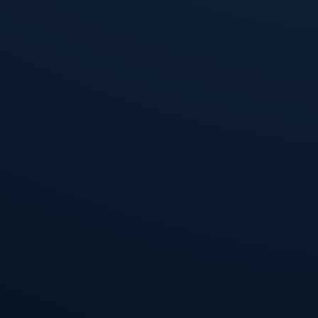
### **德保羅：中場核心與關鍵人物**