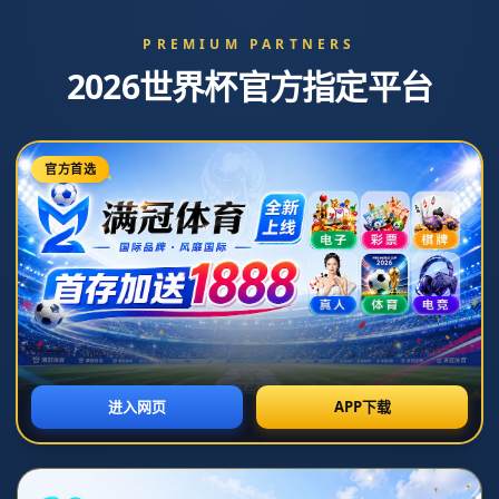
你当前位置：
首页
>
新闻中心
利拉德盛贊AJ-格林：我對他信
任滿滿 他的投籃簡直如同狙擊
手發射.
发布时间：2026-07-06T10:34:16+08:00 阅读量：
### 利拉德盛赞AJ-格林：信任满满，投篮宛若狙击手发射
篮球场上，总有一些球员凭借精准的投篮能力给人留下深刻
印象。而近日，NBA球星达米安·利拉德（Damian Lillard）
在接受采访时高度赞扬他的队友AJ-格林（AJ Green），称
他的**投篮表现如同一位狙击手精准发射**。这一评价迅速
引发球迷和业内人士的热议，也让AJ-格林的职业态度和技