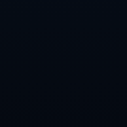
通过利拉德对AJ-格林的褒奖，我们可以看到这位射手的难
得品质——**精准的投篮能力、稳定的心理素质以及无私的
团队合作意识**。无论是作为利拉德的队友还是球队的重要
拼图，AJ-格林无疑展现出了他的巨大价值。而接下来，他
将朝着更高的目标继续前行，为队伍注入更多的胜利能量。
上一篇：2023女足世界杯小組賽中國1-0海地 張琳艷造點王霜破門
十人中國女足保出線生機！.
下一篇：文班以為努力練習投籃就能與天賦抗衡.