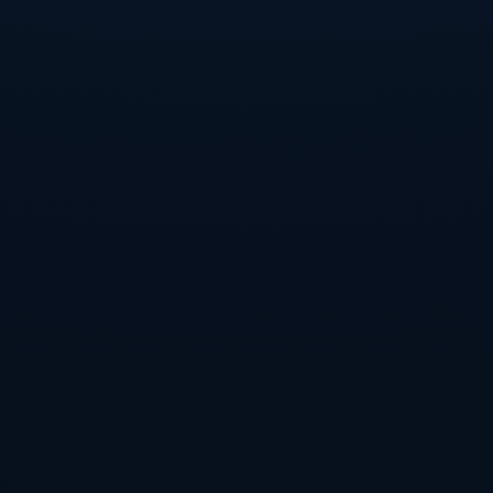
如果没有数据支撑，仅凭口头称赞显得不足够令人信服。好
在AJ-格林的投篮表现确实出类拔萃。据统计，AJ在过去一
个赛季的三分球命中率达到了**43.8%**，而且他的有效命
中率也稳定保持在**60%以上**，在队内和联盟中均排名靠
前。
此外，他的**场均得分贡献**虽然不是头号核心球员，但其
效率异常惹眼，尤其是在替补出场的情况下，他的每分钟得
分排名高于其他同位置球员。这样的能力也让教练在关键时
刻毫不犹豫将他派遣上阵。
---
#### **从团队合作中汲取信任：AJ-格林与利拉德的默契**
优秀的射手不仅仅需要良好的技术，还需要融入团队、与队
友形成自然的配合。利拉德与AJ-格林之间的化学反应是一
大亮点。利拉德的**突破和分球能力**，无疑为AJ提供了极