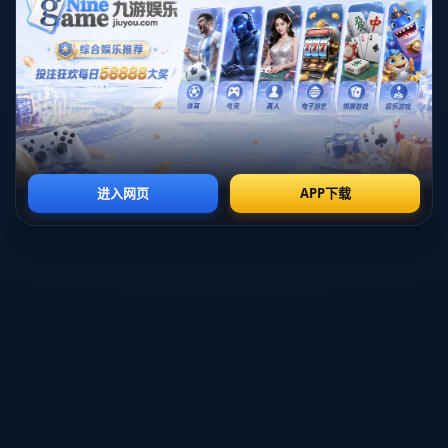
手速度和投篮轨迹的控制上尤其突出，这也让他在关键时刻
屡次扮演“救世主”的角色**。
实际上，AJ-格林的“狙击手”美誉不仅仅是来源于利拉德的
评价。在上赛季的一场关键比赛中，他在最后两分钟里三次
接球后精准命中三分，帮助球队扭转局面，以微弱优势取
胜。这种沉着冷静、精准处理关键球的能力，让他在队伍中
俨然成为了一名可靠的远程射手。
一个球员是否拥有顶级的投篮功力，不仅取决于技术，还与
心理素质密不可分。AJ-格林在高压情况下能够保持专注，
无论是观众压力还是对手防守，他总能找到最佳的投篮方
式。这种心理素质恰恰是职业射手所必须具备的重要特质。
---
#### **数据证明一切：AJ-格林多项指标位居前列**