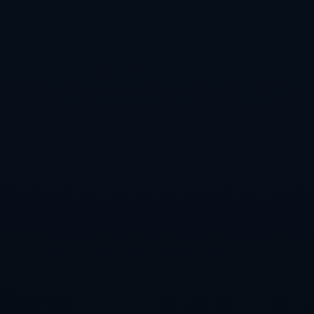
伯托·菲爾米諾形成了強大的默契，三人之間的協作使對手
防不勝防。這種協同作戰的能力，讓利物浦在面對強敵時可
以有更多的進攻戰術選擇。同時，馬內的積極性和拼搏精神
也感染著每一位隊友，提升了整支球隊的競技水平。
在加盟利物浦的這幾年，馬內已幾乎贏得他能夠參與的所有
榮譽，包括英超聯賽冠軍和歐洲冠軍聯賽。他不僅為球隊帶
來勝利，還將自己的名字深深刻在了利物浦球迷們的心中。
*無論在何種情況下，他都足以被稱為利物浦的「超級大
腿」，是不可或缺的關鍵角色。*