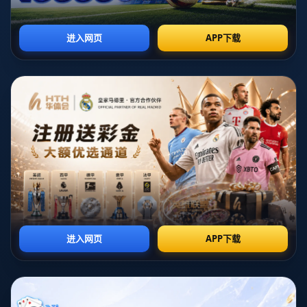
自2016年馬內加盟利物浦以來，他迅速成為球隊的重要一
環。這位來自塞內加爾的邊鋒以他的速度、靈巧和得分能力
而聞名。*他的到來不僅提升了利物浦的攻擊火力，也讓球
隊在英超賽場上的競爭力大幅提高*。馬內的每一次衝刺與
射門，都成為了球隊制勝的關鍵。
**馬內的技術特色**：馬內的速度可謂是他的殺手锏，能輕
鬆突破對手防線。此外，他的盤帶技術和左右腳均衡的射門
能力，讓防守球員難以應對。他靈活的跑位經常能創造出理
想的射門空間，也因此，他在多次比賽中上演關鍵進球。例
如，2019年歐冠對陣拜仁慕尼黑的比賽中，馬內的梅開二