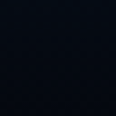
勇士17分差距.
关于我们
产品服务
新闻中心
联系我们
24小时服务热线
0755-8450466