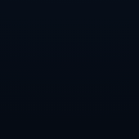
成的成就。
**“軟弱無力的球隊只是成功的殘影，而非一支真正的王者
之師。”**瓜迪奧拉的這句話，既是對球隊的鞭策，更是對
「榮耀過客」的警醒。
## **結語**
在瓜迪奧拉的帶領下，曼城展示了追求長期穩定成功的執
念。他提醒球員，真正的強者並不是單次榮耀的載體，而是
能夠在每次比賽中投入全力、不懼挑戰的鬥士。正是在這種
理念的指導下，曼城不僅成為英超的標杆球隊，更是一個被
認為「持續進化」的冠軍典範。
上一篇：FIFPRO呼籲平等：女足世界杯獎金漲了4倍 升至1.52億美
元！.
下一篇：末節翻盤奇跡 文班拿下25+7+9 庫裏16投僅5中 馬刺逆襲