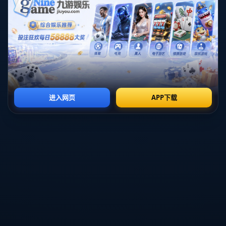
2. **教练与队员的传承**
科斯塔库塔本人便是米兰黄金时代的一员，而他与巴雷西、
马尔蒂尼等球员所传承的榜样精神，如今也在球队的文化中
得到了体现。例如现任技术总监保罗·马尔蒂尼始终强调，
“米兰的球员必须懂得什么是对荣誉的争取，这不仅是比