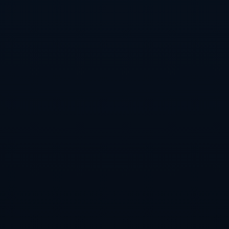
最终以1-0淘汰对手晋级。在这场比赛中，防守体系的严谨
性和球员的稳定心态得到了充分体现。尤其是门将迈尼昂的
精彩扑救，体现了米兰球员在欧战场上的成熟表现。而在对
阵那不勒斯这样的联赛竞争对手时，米兰更是充分利用过去
交手中积累的经验，成功突围。
这绝非运气可解释的一切，它背后是米兰多年的积淀和体系
融入。
### **科斯塔库塔的告诫与展望**