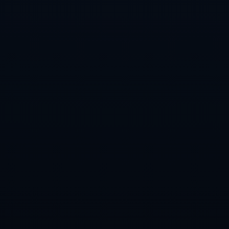
如今，米利唐的受傷讓皇馬的防守深陷危機，而球迷的焦慮
也與日俱增。作為豪門球隊，皇馬已成為不可避免的話題焦
點，而這次的傷病風波更注定將成為本賽季的一段艱難旅
程。在未來的數月內，皇馬將如何化解危機，重新崛起，值
得我們拭目以待。
上一篇：火箭官方對費根退休送上祝福：27年2000場比賽你依舊是
那個不變的老派球迷.
下一篇：法甲第35輪斯特拉斯堡3-3巴黎聖日耳曼 姆巴佩2射1傳維
拉蒂烏龍.