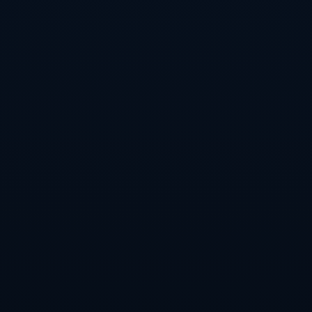
1. **啟用替補球員**：皇馬陣中仍保有如阿拉巴、呂迪格等
經驗豐富的中後衛，但他們是否能全天候維持穩定表現，仍
有待觀察。
2. **多線防守佈局**：安切洛蒂或將調整戰術，加強兩翼協
助防守，以彌補中路可能出現的漏洞。
3. **引援補缺**：雖然轉會市場即將關閉，但皇馬可能在接
下來尋求補強的臨時解決方案。例如像自由球員市場中尋找
老將，或加速新星成長為即戰力。