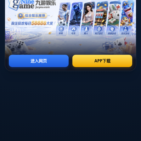
---
### **傷病陰影揮之不去：皇馬正面對雙重挑戰**
皇馬本賽季的傷病問題已然成為關注焦點。一周前，他們的
當家門將**庫爾圖瓦**在訓練中同樣遭遇前十字韌帶斷裂，
預計需要半年以上的恢復時間。如今，中後衛核心米利唐的
缺陣無疑給球隊雪上加霜。這兩位核心球員的傷病，使皇馬
在門將和後衛兩條關鍵戰線上顯得捉襟見肘。
根據數據統計，2022-23賽季，米利唐為球隊出場50次，貢
獻了6球，同時在聯賽和歐冠賽場中完成了關鍵的攔截和阻
斷。他的缺陣，無疑讓皇馬的後防穩定性大打折扣，也使得