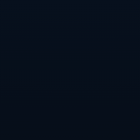
---
### 切尔西憾平曼联：强强对话的背后耐人寻味
**切尔西**与**曼联**之间的对决无疑是第13轮的“重头戏”，
然而双方以**1-1**握手言和，并未分出胜负。蓝军切尔西在
本场比赛中占据了明显的控球优势，但曼联通过朗尼克的布
阵，在防守端打得滴水不漏，甚至通过一次反击由桑乔先拔
头筹。
切尔西凭借若日尼奥的点球扳平了比分，但比赛过程中的问
题也暴露无遗：面对铁桶阵时，切尔西的前锋线缺乏效率以
及终结能力，这一点值得主教练图赫尔关注。而曼联通过这
场比赛展现了更为稳固的防守体系，相比此前比赛中漏洞频
繁的现象，这无疑给球队注入了一剂强心针。
---