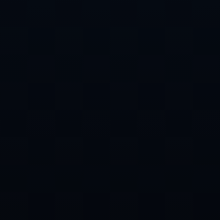
关于我们
产品服务
新闻中心
联系我们
24小时服务热线
0755-8450466
微信公众号