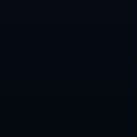
关于我们
产品服务
新闻中心
联系我们
24小时服务热线
0755-8450466
微信公众号