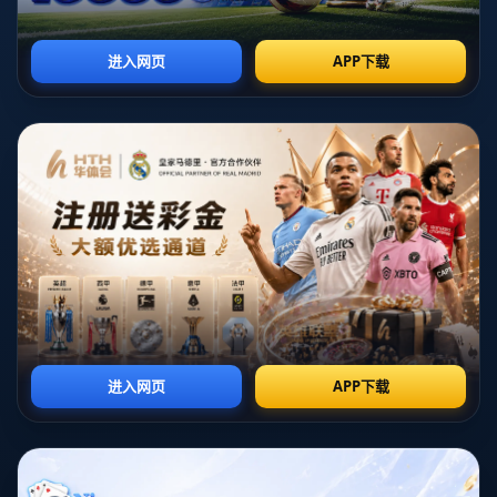
巔峰人物。他出色的速度、靈活的控球技巧以及精準的射
門，為整場比賽注入了活力。**特別是在這場焦灼的比賽
中，貝爾不僅打入關鍵一球，還多次完成精準助攻**，成為
球隊攻防轉換的關鍵人物。陣地戰、快速反擊、定位球——
不論場上形勢如何，貝爾都能用自己的智慧和技術為球隊創
造機會。
歐足聯給出的官方評價指出，*“貝爾不僅在技術層面無可挑
剔，更以領袖般的表現激勵了全隊。”* 這樣的言辭無疑是對
他在比賽中全面表現的高度褒獎。這也是為什麼「全場最佳
球員」的殊榮，落在這位傳奇球星身上的原因。
---
### **回顧貝爾的職業生涯：從皇馬到威爾士**
貝爾在足球界的一舉一動總是備受矚目。在皇家馬德里效力