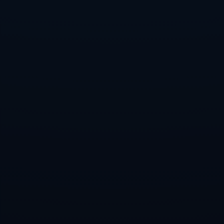
而，與其他巨星如勒布朗或字母哥相比，約基奇的最大亮點
在於他的全面性和穩定貢獻。
在NBA這個群星璀璨的舞台上，一個數據全面、防守強硬
且頭腦冷靜的球員將永遠是球隊的制勝法寶。毋庸置疑，約
基奇正是這樣的球員，他的不斷進步也讓所有球迷期待著他
將帶領掘金向總冠軍發起更強有力的衝擊。