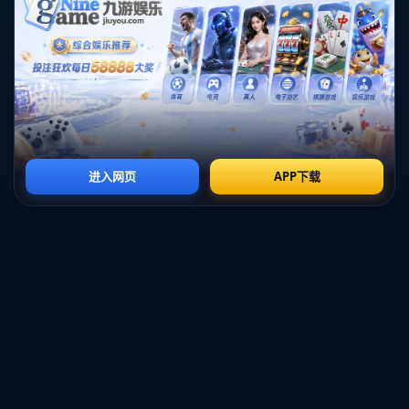
層倍感安心，也令對手教練感嘆防守壓力巨大。
### **破除「中鋒只能得分」的刻板印象**
傳統中鋒往往以強悍的籃下對抗和得分為主，進攻技術偏於
簡單。然而，約基奇完全顛覆了這一固有印象。他的打法清
晰展現了新時代中鋒的進化可能性：在場上，約基奇無需像