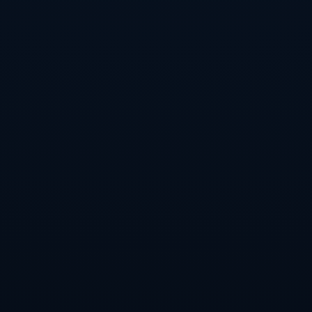
控衛那樣高頻持球，但他總能以冷靜的判斷找到最佳傳球路
徑，通過無私助攻球隊隊友實現更多進攻機會。同時，他的
投籃範圍從禁區延展到三分線外，這讓對手的防守覆蓋更加
困難。
例如，在掘金與勇士的對決中，約基奇面對如德雷蒙德·格
林這樣的多位置防守者。他不僅突破了層層防線，還多次利
用假動作騙過防守球員，送出關鍵助攻，幫助隊伍實現分差
逆轉的經典案例，被球迷津津樂道。
### **約基奇是否走向歷史巨星之路？**
以這兩場比賽為基礎，約基奇仿佛正在書寫屬於自己的歷史
篇章。**32.3分、13.6籃板、10.2助攻這樣華麗的場均數
據，不僅位列聯盟前二，更試圖將MVP話題再推熱潮**。過
去兩年他已經連續斬獲MVP獎項，今年依然有力爭奪。然