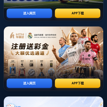
能帶動隊友融入比賽。**「團隊球員」和「關鍵得分手」的
雙重身份，將他從大多數明星球員中脫穎而出**。
### **數據中的關鍵細節：效率與穩定性**
很多頂尖球星能在單場比賽中得到50分以上，但**約基奇令
人印象深刻的地方在於他的穩定性與效率**。在這兩場比賽
中，他的投籃命中率始終維持在高水準，甚至對位的是對方
的防守強手，他依舊能將進攻節奏掌控在自己手中。根據賽
後統計，他的**真實命中率（True Shooting Percentage）
高達65%以上，這表明他並非單靠高出手次數完成得分，而
是以精準投籃與合理的進攻選擇實現了快速得分**。
例如，在對陣某支防守強大的球隊（以案例假設對陣密爾瓦
基公鹿隊）時，約基奇不僅面對字母哥和洛佩茲這樣的頂級
防守者，仍然完成了多達35分和14籃板的統計，並送出9次
助攻，幫助掘金贏得關鍵勝利。這樣的高效表現讓掘金管理