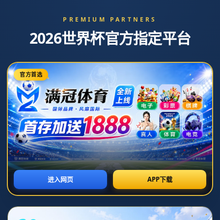
你当前位置：
首页
>
新闻中心
約基奇在兩場比賽中獲得104分
場均32.3分13.6籃板10.2助攻
三項數據均位列前二.
发布时间：2026-07-06T10:34:16+08:00 阅读量：
**約基奇在兩場比賽中狂砍104分，場均數據冠絕全場！**
在當前激烈競爭的NBA賽場上，許多球員的表現令人驚
艷，而丹佛掘金隊的核心球星尼古拉·約基奇（Nikola
Jokic）再一次以震撼的數據成為焦點人物。**在兩場比賽
中，他以高效率的表現斬獲104分，同時場均貢獻32.3分、
13.6籃板、10.2助攻，不僅數據全面，更在三項核心數據上