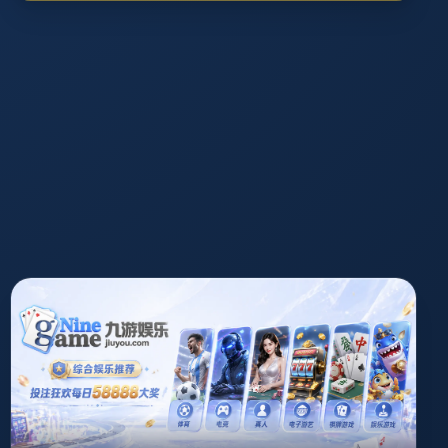
學為主.
動員通過這一方式被北體大、同濟大學等高水平學府錄