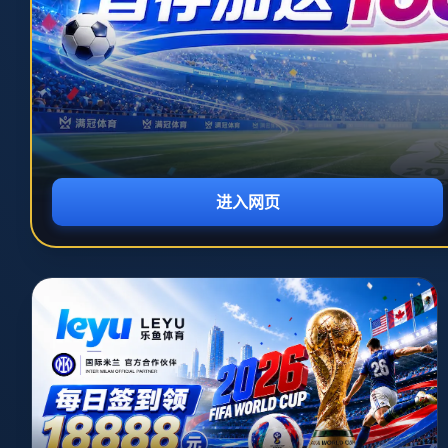
74名
**74名足球運動保送大學：北體大與同濟大學為主的
在中國，通過運動專長保送大學的體制為眾多優秀青
取**，這一現象不僅代表了足球人才的崛起，也反