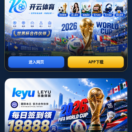
**比赛综述**
这场比赛在马德里竞技的主场展开。开场不久，皇家社会的
*伊萨克*便展现了他的绝佳状态。他在比赛中展现出了非凡
的传球能力，并用一记精准的传球助攻队友先拔头筹。随
后，他又凭借个人能力打入一球，使皇家社会在上半场取得
领先。伊萨克的表现无疑证明了他在场上不仅仅是一名优秀
的射手，更是一名创造机会的全能型选手。
然而，对于拥有老将**苏亚雷斯**的马德里竞技来说，落后
并不意味着绝望。苏亚雷斯在本场比赛中梅开二度，凭借出
色的门前嗅觉和丰富的比赛经验，为马竞艰难地扳平比分。
尤其是他在禁区内的精准射门，再次证明了他作为顶级前锋
的实力。**苏亚雷斯**用实际行动告诉所有人，即便岁月不
饶人，他依然能够在关键时刻挺身而出。