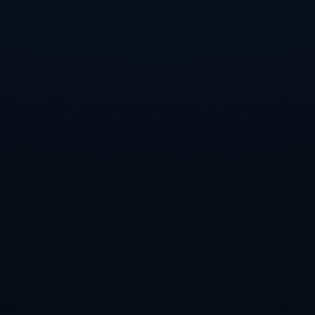
**球员表现**
在球员表现方面，*伊萨克*无疑是皇家社会最为闪耀的明
星。他在比赛中的跑位和传球显示出超出年龄的成熟，而他
的进球更是对其努力最好的回报。对于*马德里竞技*而言，
**苏亚雷斯**依然是不可或缺的中坚力量。无论是他在比赛
中的战术意识还是对比赛的阅读能力，都为球队在艰难时刻
带来了希望。
这场比赛的2-2平局不仅展示了两支球队的实力对比，也反
映出本赛季西甲*联赛*的不可预测性和激烈竞争。在未来的
比赛中，两队必将进行更为精彩的比拼。而作为观众的我
们，也将欣赏到更多这样的足球盛宴。