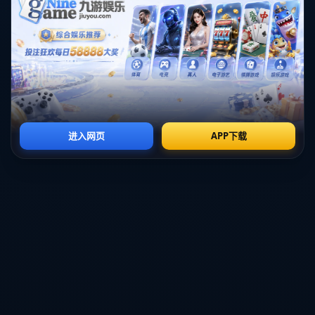
尼*的临场指挥堪称妙笔生花，人员调整后战术的变化令马
竞在逆境中找到了反攻的机会。
对于**积分榜**的争夺，这场比赛的结果让两支球队都感到
意犹未尽。马德里竞技本有机会借此主场胜利继续施压榜
首，但平局使得他们不得不面对更复杂的竞争局面。而皇家
社会则在客场拿到宝贵一分，保持了对前列球队的追赶势
头。两队的表现不仅体现出西甲整体水平的激烈竞争，也让
球迷们对接下来的比赛充满期待。