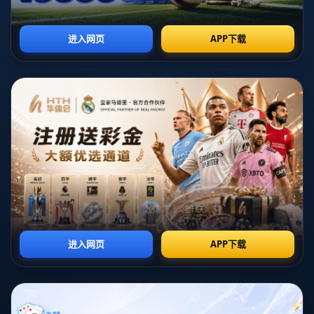
在这场对阵水晶宫的比赛中，**南野拓实的首球为利物浦奠
定了胜利的基调**。从他加盟利物浦以来，这一刻的到来经
过了漫长的等待。他在球场上的积极跑动与精准射门，为球
队的进攻增加了更多的纵深与机会。在这场比赛中，他不仅
是进球功臣，更是利物浦新星中不可或缺的一员。**南野拓
实的突破和射门能力**，使他有望成为利物浦未来发展的中
流砥柱。