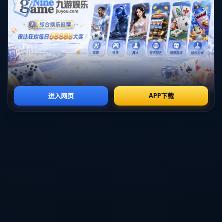
**马内：核心动力仍然不减**