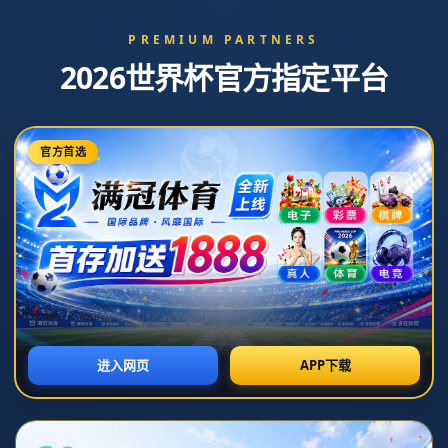
你当前位置：
首页
>
新闻中心
英超第14輪水晶宮0-7利物浦 南
野拓實打進英超首球馬內傳射
建功.
发布时间：2026-07-06T10:34:16+08:00 阅读量：
**不可思议的胜利：水晶宫0-7利物浦，南野拓实首球闪耀**
英超第14轮，一场令人瞩目的比赛震撼上演——**水晶宫在
主场遭遇了一场惨痛的失利**，以0-7大比分不敌利物浦。
这场比赛不仅让利物浦稳固了在积分榜上的领先地位，更使
得球队在进攻端的多样性得到了充分展示。本场比赛，南野
拓实的出色表现成为一大亮点，他打进了个人在英超的首粒