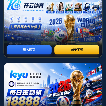
进球。同时，塞内加尔球星马内的传射建功也展现了利物浦
在客场的强大统治力。
**南野拓实：从新星到核心**