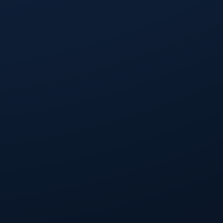
現，智利隊幾乎難以組織起像樣的攻勢。而智利核心桑
爾，這位巴黎聖日爾曼球星毫不手軟，用穩健的一腳點
的點球命中率高達94%，凸顯了其**關鍵先生**的