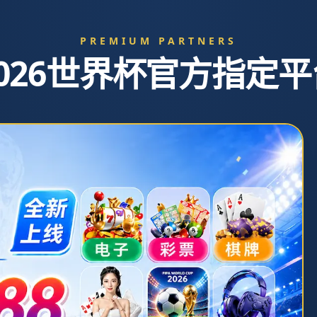
网站首页
关于我们
产品服务
新闻中心
以专业服务与客户满意度的最高境界为目标而不懈努力