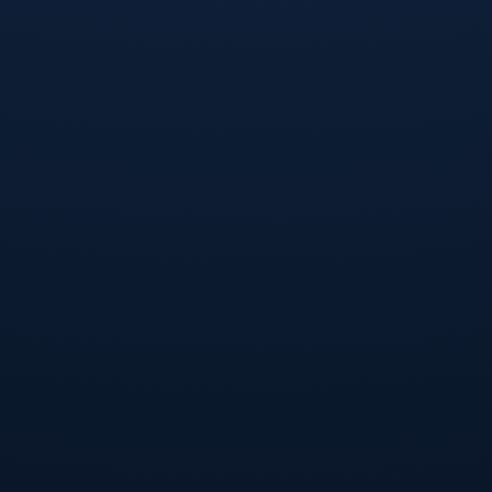
**。隨著內馬爾與帕奎塔在中場的精妙配合以及防線上的穩固表
智利從頭到尾都被壓制。
準的進攻切入禁區，智利后衛無奈犯規送點。主帥選擇信任內馬
**。
是點球上。一項統計數據顯示，自2018年以來，內馬爾在國家隊