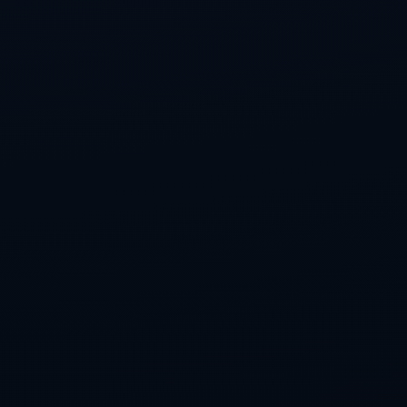
衛在禁區犯規，巴西再次獲得點球機會。這一次由替補
手都難以防範。
在戰術上的靈活性。無論是內馬爾作為核心的組織，以
是南美區不可挑戰的霸主。