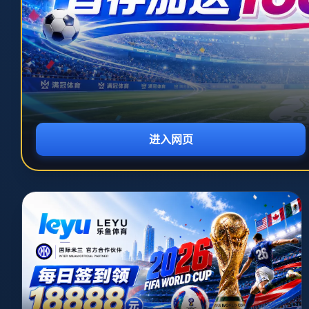
世預賽南美區第1
**內馬爾與維尼修斯閃耀南美世預賽：巴西4-0完勝智
在2022年卡塔爾世界杯南美預選賽第17輪的焦點大
而年輕新星維尼修斯也打入了國家隊的首粒進球，讓
析本場比賽的重要時刻以及各球員的精彩表現。
---
### **巴西隊掌控全局，智利難掙脫劣勢**