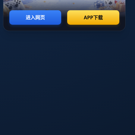
身而出，为球队带来了无数胜利。**巴特勒的努力和
，巴特勒多次带领球队在季后赛中创造惊喜，他的表现
上最高峰的总裁，如今却面临着思维僵化的问题。**
面，热火队近年来缺乏突破性动作，使球队在竞争激烈