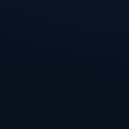
这不仅是热火队的问题，也是NBA许多老派管理者
线和他对新生力量的警惕，虽然曾经成功，但在当今
**。