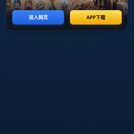
他不仅在比赛中展现出了过人的技巧和领导能力，更在关键时刻挺
决策都是热火战术体系中不可或缺的一部分。在过去几个赛季中
管理层却没有给予他应有的支持。帕特·莱利，这位曾经将热火带
保守决策对球队的影响逐渐显现**。例如，在球员交易和引援方