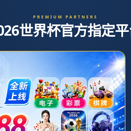
网站首页
关于我们
产品服务
新闻中心
以专业服务与客户满意度的最高境界为目标而不懈努力