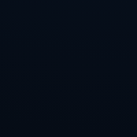
举一个案例分析：在对待年轻球员的培养和使用上，
来稳定，但长远看却限制了球队的发展潜力。在与其