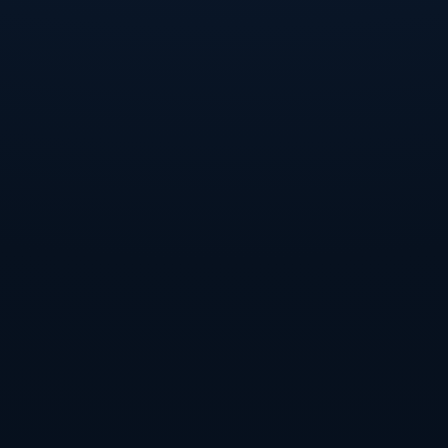
普遍面临的挑战。随着篮球行业的迅速发展，年轻一代的领导者更
多变的环境下，已经显得不那么合时宜。在这个追求速度与效率