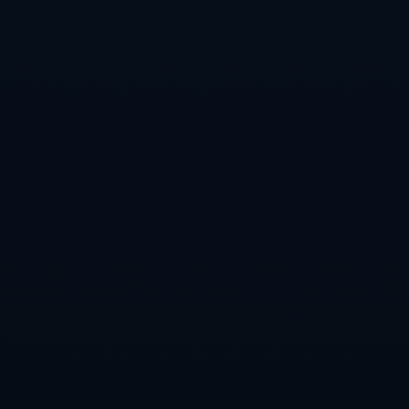
莱利管理下的热火似乎更加信赖那些经验丰富的老将，而对新秀
他由新兴力量主导的球队对抗时，热火逐渐显露出后劲不足的劣