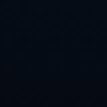
值得注意的是，**巴特勒的个人奋斗和职业操守让
要想延续辉煌，不仅依赖于球员的出色表现，更需要