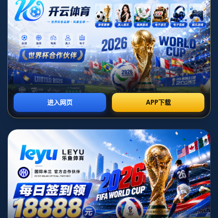
於熱火G聯盟球隊的皮特森能夠接近他的夢想，他欽佩且感
到開心**。這番話，不僅揭示了G聯盟的重要性，也反映了
斯波在挖掘年輕潛力股上的遠見和球隊文化的深厚底蘊。
---
## **熱火G聯盟球隊：逐夢者的起航之地**
G聯盟作為NBA的官方發展聯盟，是眾多球員從新人到職業
高手的一大跳板。而**熱火的G聯盟球隊——蘇瀑天空力量
（Sioux Falls Skyforce）**，更是其中的佼佼者。作為NBA
最成功的一個附屬球隊之一，蘇瀑天空力量選拔、培養並輸
送了數位天才，這支隊伍自身的成功模式也成為了業界所稱
道的典範。
對皮特森而言，G聯盟的磨煉無疑是生涯的關鍵轉折點。在
加入熱火G聯盟的過程中，他學到了如何在高強度的比賽中