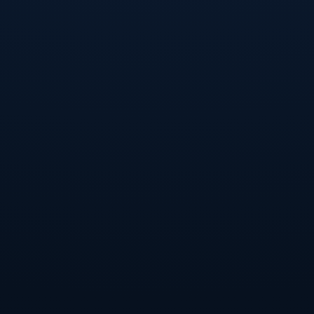
力。他的速度与灵活性，使得国米后卫难以应对，尤文能够
通过他的突破创造出更多的进攻机会。尤其是在对阵国米的
比赛中，法乔利的多次成功盘带与助攻，成为了尤文进攻的
重要发起点。