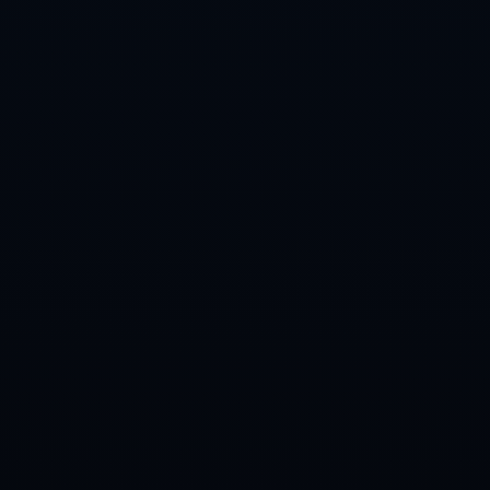
关于我们
产品服务
新闻中心
联系我们
24小时服务热线
0755-8450466
微信公众号