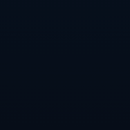
3、心理优势的建立
尤文图斯在与国米的对决中，逐渐建立起了一种心理优势。
经过几场高强度的比赛，尤文图斯的信心不断增强，队员们
在场上的表现愈发沉稳。相对而言，国米在面对尤文这种强
大的对手时，显得有些紧张与抵触，频频出现失误。
心理因素对比赛的影响不容忽视，尤文在逆境中依然能保持
冷静，而国米的紧张情绪则导致他们在防守端暴露出更多的
缺陷。拉比奥特和法乔利的强势表现，进一步挤压了国米的
心理防线，使得后者在情况下难以组织有效的反击。
此外，尤文的主场之利也为其心理优势的建立提供了支持。
球迷的呐喊助威让尤文球员倍感振奋，而国米在客场作战
时，难免会感觉压力重重。这样的心理效应，成为尤文在比
赛中能够趋利避害的重要因素。
4、对未来的展望