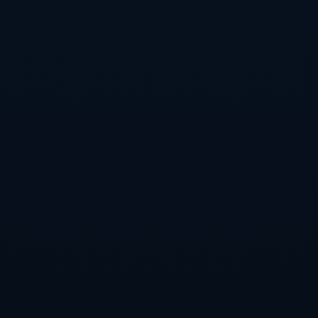
4、CUBA平台的未来发展
展望未来，CUBA直播平台将继续以全新升级为核心，推动
二级联赛的持续发展。除了现有的丰富功能，平台还计划推
出更多赛事直播，覆盖更多年轻团队与新兴球员，使更多人
关注和参与到这项运动中来。
为了进一步增强用户体验，CUBA计划与更多品牌和高校合