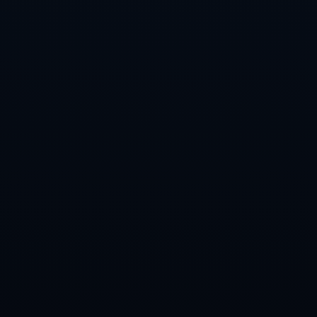
久的将来，二级联赛的赛事将更加精彩，球员的风采也将愈
加夺目。
上一篇：巴西足球队新帅人选聚焦安切洛蒂 曼联名帅或成候补
下一篇：姆巴佩希望在皇马首发左路不愿担任9号位
关于我们
产品服务
新闻中心
联系我们
24小时服务热线