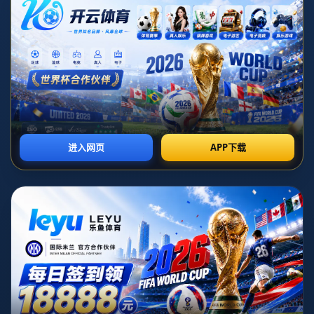
观、球队历史和未来发展四个方面，深入探讨佩里西奇渴望
回归国米、自降薪水的重要意义。
1、佩里西奇的职业生涯
佩里西奇的职业生涯起步于克罗地亚的国内联赛，随后他通
过自己的努力，逐渐走向国际舞台。早期在斯拉文贝尔波的
出色表现使他得以进入欧洲主流联赛，而后在德甲、英超和
意甲等多个顶级联赛中锤炼自己。他对于每一个队伍都展现
出了极强的适应能力，能在不同的战术体系中发挥出色。
在他加盟国际米兰之前，佩里西奇已在沃尔夫斯堡取得了显
著成就，甚至帮助球队赢得了德甲冠军。他赴国米后，进一
步展示了自己的才华，通过精彩的表现赢得了球迷的爱戴和
信任。在国米的日子里，他不仅在场上成为球队的主力，还
以其拼搏精神激励着周围的队友，成为球队文化的一部分。
然而，随着时间的推移，佩里西奇亦经历了职业生涯中的起