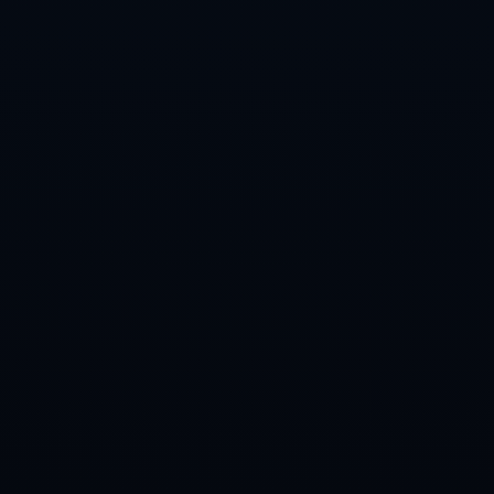
上一篇：安帅盛赞巴尔韦德表现出色 高度肯定阿尔瓦罗对球队的贡
献与努力
下一篇：里克尔梅以历史新高得票率当选阿根廷博卡青年俱乐部主
席
关于我们
产品服务
新闻中心
联系我们
24小时服务热线
0755-8450466