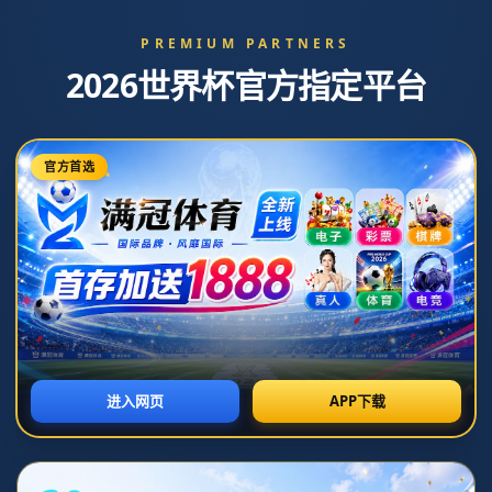
你当前位置：
首页
>
新闻中心
佩里西奇渴望回归国米愿意自
降薪水展现忠诚之心
发布时间：2026-07-06T10:34:16+08:00 阅读量：
佩里西奇，来自克罗地亚的足球明星，在球场上展现出了出
色的技术与领袖风范。然而，他对于国际米兰（国米）的归
属感，以及为这支球队所做出的贡献，刷新了人们对于职业
运动员的理解。近期，佩里西奇表达了希望重返国米的愿
望，并愿意自降薪水，以展现他对这支球队的忠诚。这一举
动在足坛引发了广泛关注，体现了他对国米的深厚情感和责
任感。接下来，我们将从佩里西奇的职业生涯、个人价值