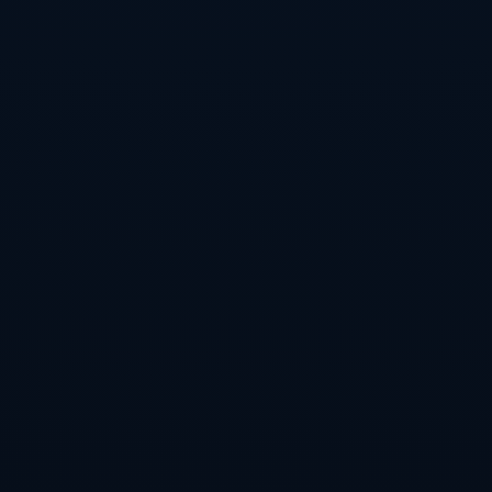
重和对球迷的承诺。
佩里西奇的重返国米，是为了继续创造新的历史篇章。他愿
意自降薪水的决定，犹如一把钥匙，打开了他与国米之间更
深层次的情感纽带。他希望能够在这个光环万丈的舞台，再
次为球队争光，续写属于他们的传奇。在他的召唤下，球迷
们的回忆也开始重新燃起，对未来的期望愈发强烈。
4、未来发展与展望