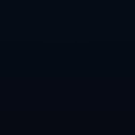
总结：
佩里西奇渴望回归国米并愿意自降薪水的决定，展现了他对
球队深厚的情感和责任感。通过他的职业生涯、个人价值
观、国米的历史以及未来的展望，我们清晰地看到佩里西奇
对于这支球队的忠诚，以及他愿意为球队作出牺牲的决心。
在这个瞬息万变的足坛，佩里西奇以实际行动展示了何为真
正的“球队精神”。
这一切不仅仅是关于一名足球运动员毫无保留的热爱，更是
对足球本质的回归。归属感、责任和忠诚，这些品质在足球
世界中显得尤为珍贵。佩里西奇的选择，不仅传递了正能
量，也令我们重温了足球的真谛——为了球队、为了胜利、
为了热爱而奋斗。