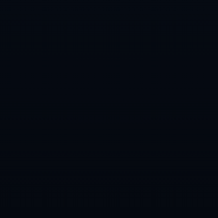
冰冰的数字，更因为在那些属于强者的夜晚，他一次又一次
地出现在最正确的位置，用最冷静的方式，改写了比分与命
运。
上一篇：维卡里奥：赢球总让人感觉很好，我们在某些处理
下一篇：斯波谈鲍威尔：他的表现有目共睹，作为进攻球员他非常
全能
关于我们
产品服务
新闻中心
联系我们