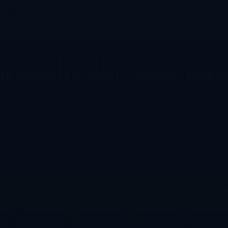
在欧冠塔尖的潜质。
对于一名处在上升期的前锋而言，纪录只是阶段性的注脚，
稳定性与持久性才是真正决定地位的关键。罗德里戈目前在
皇马队内既要分担边路突击和内收得分的双重任务，又要在
战术布置上频繁适应不同位置，这对他的体能、专注度以及
比赛阅读能力提出了极高要求。而从他对阵曼城的多次高光
表现来看，他已经展现出应对这种复杂角色的能力——既能
在边路造势，又能在中路终结，还可以在球队需要时打出高
压逼抢，这种全能属性无疑是现代足球对进攻手的理想模
板。
当镜头一次次对准罗德里戈时，人们很容易忘记他的年龄
——在很多前锋刚刚站稳五大联赛脚跟的年纪，他已经在欧
冠淘汰赛对阵曼城这种级别的对手完成了5次破门，并把自
己的名字与梅西、姆巴佩这样的超级巨星并列在一份统计之