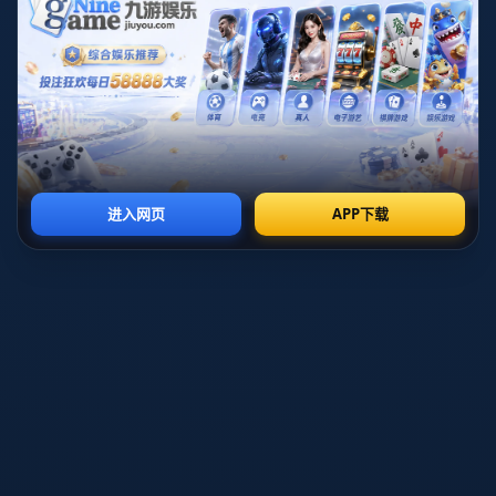
与梅西、姆巴佩这些早早在欧冠舞台上封神的前辈相比，罗
德里戈的成长路径略显低调，却更加稳健。从加盟皇马之初
被视作“未来之星”，到逐渐在联赛与欧冠中找准节奏，再到
如今关键战役中屡屡扮演决定性角色，他的进化过程清晰而
扎实。不同于维尼修斯的速度狂飙和频繁单挑，罗德里戈更
多依靠跑位、无球意识和冷静终结来完成致命一击，正因如
此，他在强强对话中的“刷存在感”往往来得突然，却极其致
命。
对曼城这类控球能力极强的球队，前锋在无球阶段的跑动和