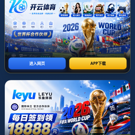
罗德里戈的时代，已经悄然拉开帷幕。
回顾罗德里戈欧冠对阵曼城的进球轨迹，最经典的一幕无疑
要追溯到2021-22赛季的半决赛次回合。那场堪称载入欧冠
史册的逆转大战中，罗德里戈在第90分钟和第90+1分钟连
入两球，从生死边缘硬生生把皇马从出局线上拉回，逼迫比
赛进入加时，最终完成晋级。那两粒进球，让曼城防线在最
后时刻彻底崩塌，也让罗德里戈的名字从那一刻被深深写进
欧冠的经典镜头之中。而随着时间推移，他面对曼城的进球
还在不断追加，逐渐把“专克曼城”的标签贴在自己身上。
根据统计，罗德里戈如今在欧冠中对阵曼城的进球数来到5
球，这一数字在对蓝月亮的纪录榜中仅次于两位超级巨星
——梅西和姆巴佩。梅西在效力巴塞罗那和巴黎圣日耳曼期
间，多次在欧冠赛场刺痛曼城后防，姆巴佩则凭借速度和爆
发力给瓜迪奥拉的体系制造麻烦，而如今，罗德里戈也加入