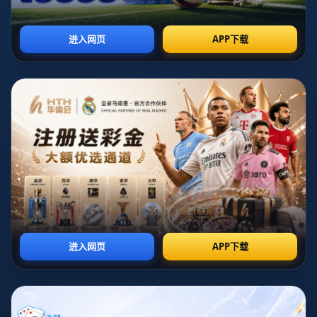
了这一“克星”行列。对手没有改变，主帅依旧是瓜迪奥拉，
但换了白色球衣的巴西小将却用不同的方式，一次次地撕开
了这台精密运转的蓝色机器。