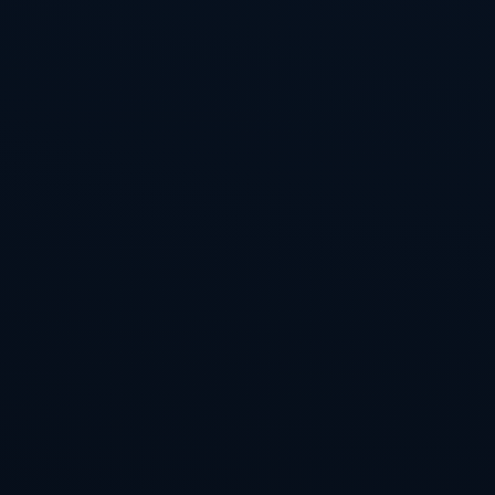
目前尚存的主要分歧集中在转会费的具体构成和支付