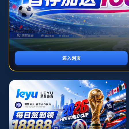
托特纳姆
托特纳姆热刺正在与曼城就一位明星球员的转会事宜
持相对低调，尚未在公开场合证实具体细节，但多位
构、浮动条款到球员个人待遇，这笔潜在的重磅交易
据悉，热刺锁定的这名曼城明星球员，是一位在过去
能够胜任多个位置，具备极强的战术适应性和执行能
换的战术风格。相比过去几年更多倚重单点爆破和明
战力球员，无疑是提升上限的最快捷径。
在转会费方面，有报道指出曼城方面对这位明星球员
轻易放人。有英媒分析认为，曼城的初始标价可能在6
刺方面虽然财政状况比起疫情前有所恢复，但依旧不
浮动奖金的方式来降低风险。