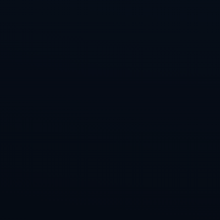
值得注意的是，这一潜在转会也可能对英超内部竞争
对手之间，当一支球队将成熟球星出售给另一支志在
谈判窗口，很大程度上源于对自身体系和人才储备的