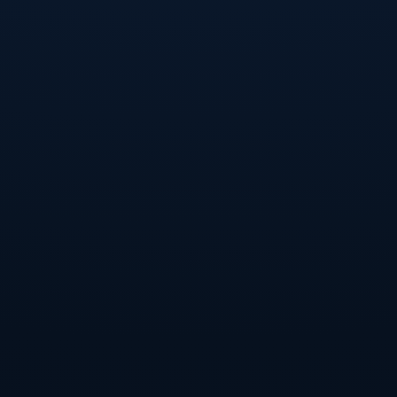
资会给俱乐部财政带来压力，尤其是在欧冠收入暂时缺席的情况
员极有可能在热刺阵中担任关键支点角色。根据其在原俱乐部的
在防守端承担高位压迫和回追任务。在波斯特科格鲁体系中，边
力的球员，将大幅缩短整个队伍的磨合期。与现有主力球员如孙
攻套路。
个人条款达成初步共识，包括合同年限、薪资结构以及相关奖金
签的球队中担任重要角色，有利于延长自己的巅峰期，也有助于
已无法满足他们的职业追求，更重要的是长期稳定的出场时间和清