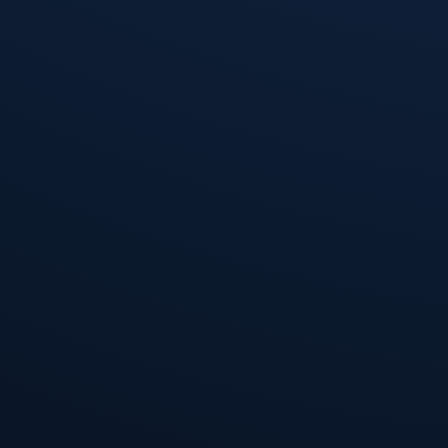
从曼城角度来看，今夏对阵容进行微调是意料之中的
大规模堆积高薪球员而无人流动。部分位置上，曼城
言，过去一个赛季中出场时间的波动以及战术地位的
的俱乐部自然具有相当吸引力，而热刺正试图抓住这
热刺方面的动力同样不言自明。自从凯恩离队之后，
键场次中，缺乏在大赛环境下有足够经验、并能在逆
的问题，多次在比分领先的情况下被对手逆转或顽强
恰好可以在更衣室气质和战术执行层面填补这部分空
有趣的是，这笔潜在转会也在球迷圈内引发热烈讨论
是要逐步向冠军行列发起冲击。他们普遍看好这位球