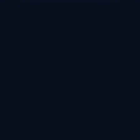
方式上。曼城希望通过一次性高额转会费来彰显球员价值，同时