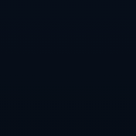
从林湘缇的角度看，被两局完胜并不等同于“失败故事”的终
点，反而是一堂高密度的成长课程。与成熟的奥运冠军交
锋，能够清晰看到自己的短板在何处是否是体能支撑不够导
致后程无力，还是在关键分处理上欠缺果断，又或者在落点
变化上被对手读得太多。这种被“拆解”的过程，正是高水平
对抗带来的附加价值。对于更多正在成长中的年轻女单球员
而言，澳门羽毛球公开赛这样的平台，是一个可观察、可对
标、可反思的窗口。当她们看到陈雨菲这样在压力和期望夹
缝中依旧能完成两局完胜、稳步晋级女单决赛的表现时，既
会感到压力，更能收获一种清晰的目标感那就是不仅要学会
如何赢球，更要学会如何在不同阶段、不同场合稳定发挥。
从一场胜利看长周期布局
如果将视角从单场比赛拉远到整个奥运周期，就会发现澳门
羽毛球公开赛这次两局完胜的意义并不局限于“女单决赛席