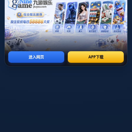
从技战术角度看，陈雨菲与林湘缇代表了女单两种颇具特点
的打法。一位以防守反击见长，擅长通过多拍调动对手，在
消耗中创造反击机会；另一位则更偏向节奏多变、敢于出
手，以积极进攻和灵活走位见长。这场两局完胜，是经验与
成熟体系对抗冲击力与新鲜感的写照。在比赛进程中，可以
预见的是，陈雨菲在多拍相持时几乎不会轻易失位，她通过
有意识地将球控制在中后场，叠加高远球和斜线吊球的组