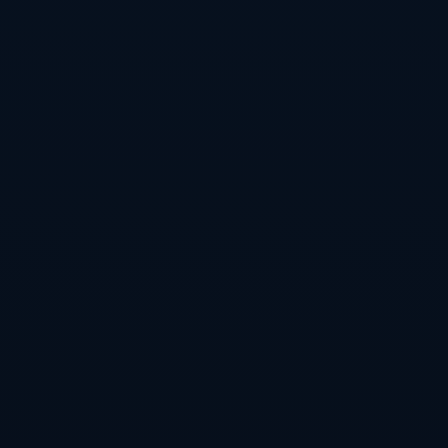
更高等级赛事进行有节奏的铺垫。在可控风险下完成自我验
收，是成熟运动员对赛程规划的理性选择。通过在这一站展
现出稳定性和统治感，也能向团队与外界传递一个清晰信号
那就是她依然是当前女单体系中不可忽视的中坚力量。
女单格局中的位置再定义