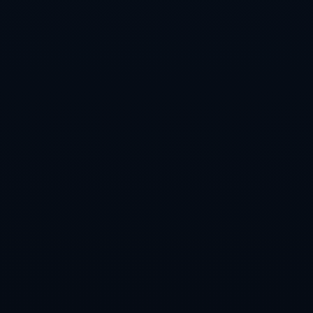
位”本身。对于国家队而言，每一站巡回赛都是观察运动员
状态、调整训练计划和心理辅导策略的重要依据。陈雨菲在
澳门的表现，无疑为教练组提供了一份积极的“阶段性报告”
她在对阵年轻冲击型球员时依然能牢牢掌控局面，说明目前
的训练安排与身体管理方向较为合理。对她个人来说，这样
一场胜利有助于进一步坚定信念，证明自己在经历波动之后
依旧能够做回那个在关键节点站得住、顶得上的核心角色。
当一名选手在非顶级舞台也能保持高度专注和执行力时，她
在真正的大赛里才更有底气释放全部能量。
前的延伸思考
两局完胜、晋级澳门羽毛球公开赛女单决赛，这个结果本身
已经足够清晰地诠释了陈雨菲此刻的竞技状态。但更值得关
注的是，在看似平稳的比分背后，隐藏着关于经验、心态、