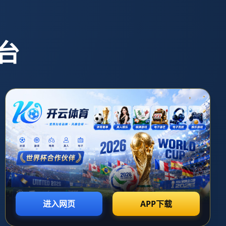
0755-8450466
新闻资讯
联系我们