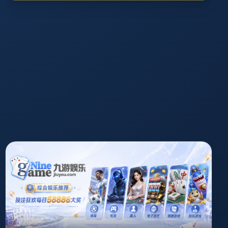
？
它们打着高回报 高赔率 秒结算的旗号 仿佛只要轻轻
心理的小额玩家 还是妄图通过赌球一夜翻盘的人 都
和风险赌博
际上可能只是由个人或小团队临时搭建的灰色平台 一旦
和未结算的“奖金”往往没有任何救济渠道 即使保留了
立信任 等玩家投入更大金额后 则通过各种理由延迟