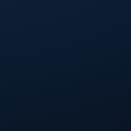
似诱人 背后却可能被平台随意调整 甚至通过算法操控
甚至专属活动 引导其持续加注 更隐蔽的情况是 平