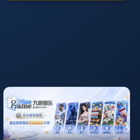
南
见奖金数字，却忽略了背后的风险和细节。事实上，
额赠金更关键。本文将围绕“世界杯投注平台推荐”
多平台中做出更冷静的判断。
可靠的平台，通常具备以下几个特征：其一，合法牌照
资金分离，存取款渠道采用加密传输，并支持银行或
说明并承诺不向无关第三方泄露。对比那些只强调
基础的“推荐名单”，都不值得认真对待。