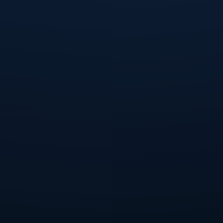
玩法深度上体现专业水平。世界杯并不只有冠军竞猜和单场胜负
球以外，主流平台还会覆盖角球玩法、黄牌数、球员进球、半场
强队到相对冷门对决都提供稳定的盘口更新。很多更专业的平台
险敞口。只有当平台在世界杯赛事上具备足够广度与深度，玩家