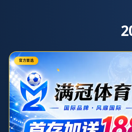
你当前位置：
首页
>
新闻中心