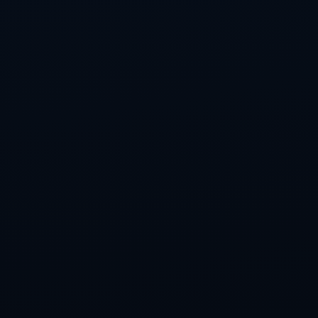
专线”。在缺乏基本判断的情况下，A直接通过转账方
时返奖，等到淘汰赛阶段A加大本金重仓投注热门球
注平台推荐”以彻头彻尾的骗局告终。与之相对，玩家
不夸张，赔率也只是略高于市场平均，但在整个世界
比说明，真正值得信赖的“推荐”并不依赖惊人承
队与球员的伤停信息、历史交锋数据、战术风格分
记录标签。对于追求更高专业度的玩家，这类数据支
丰富的足球赛事分析工具，通常意味着其技术与运营并
理能力，进一步提升用户体验。
明并重 用户体验和资金策略辅助的思路，构建一套适