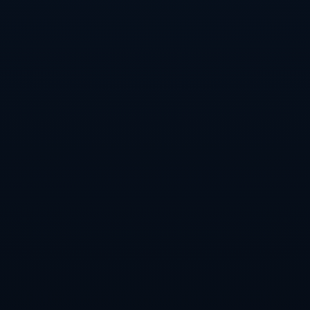
否存在明显“偏离市场”的异常情况。在某些经验用户看来，与其
，平台的技术稳定性与用户体验就显得尤为关键。推荐时常被忽
旦出现卡顿、无法登录、注单迟迟不结算等问题，用户的体验就
端体验在世界杯期间格外重要——无论是原生APP还是H5页面
显示格式以及夜间模式等细节，才能真正满足不同用户在大赛期
，包括首存赠金、返水返利、连赢/连输奖励、免费投注券等。很
。例如，赠金是否有严格流水要求，完成流水的截止时间如何，
清晰、限制合理、不会过度影响玩家资金流动的平台，把优惠视
设定可承受的损失上限，并根据自己的观看习惯拆分为每日或每轮