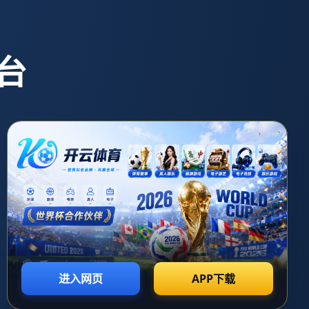
0755-8450466
新闻资讯
联系我们