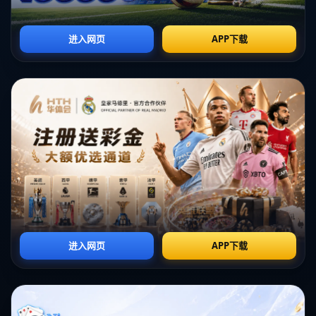
下一篇：如何轻松赢取2026世界杯下注收益
关于我们
产品服务
新闻中心
联系我们
24小时服务热线
0755-8450466