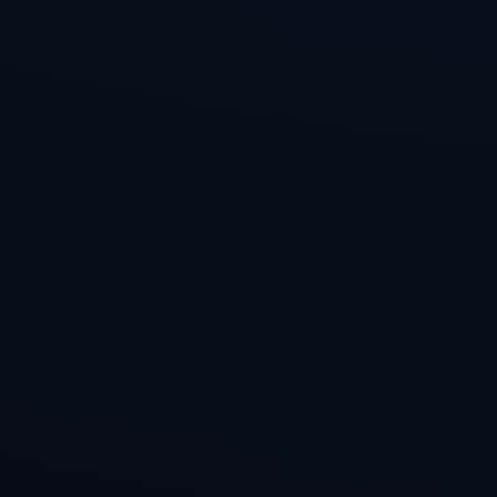
资金管理与组合思路 即便策略再佳，如果缺乏资金
大小球低于特定阈值），进攻仓位针对情报优势明显的
定止损线，避免因即时画面刺激而追单。结合竞彩与