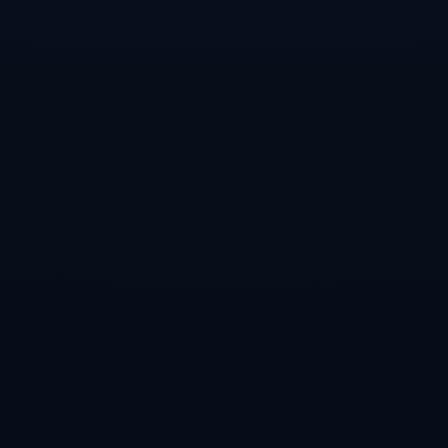
纪律，世界杯的高频赛程也会迅速吞噬本金。建议采用分层组合：
冷门或串关。使用凯利部分系数（0.25~0.5）可缓冲赔率
交易所平台的赔率差，执行跨平台套利也能起到资金流平衡作用