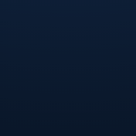
建xG模型作为基准，然而2026周期的重点在于数据更新频率和
强队的统治力。加入球员层面变量——如效力俱乐部的技战术角
极具号召力的球员（如某新星的高光短视频）会引发非理性投注潮
典的市场失衡教训。