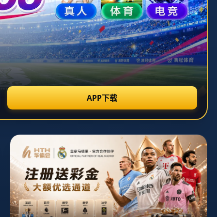
26世界杯买球：国际赛事背后的投
发布时间：2026-07-06T10:34:16+08:00 阅读量：
注，更是信息与纪律的较量。2026年的扩军赛制与洲际预选新
事背后的投注技巧窗口。以下从宏观格局、数据研判到实战案例
队意味着小组赛呈现更多跨大洲对碰，博彩公司在早期模型上存在
两轮锁定“低温即战力”或“高原耗氧”类盘口机会。例如上一届美
说，关注各队赛前友谊赛阵容轮换、旅行距离和城市湿度，有助于
平衡资金的工具。当公众投注异常集中在名气球队时，即便胜率
动时序：若某场强强对话中，初盘胜赔提升但亚洲盘让幅缩小，往
，及时观察盘口封盘速度与再开价差，可避免被动。