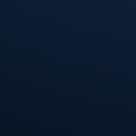
数据建模与心理偏差 高阶玩家常把Elo、SPI或自
剔除疫情阶段的特殊赛程，模型很容易夸大欧洲传统
准确度。买球者必须警惕“情感偏差”：在社交媒体上
年巴西vs德国那场半决赛前的主场迷信案例，是经