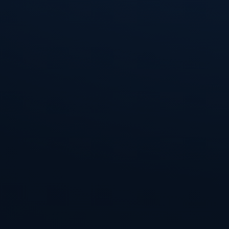
个问题展开 一支球队真实胜率大致是多少 当前赔率
的统一框架，而不是执着于某一场比赛的输赢。
数据采集与指标选择
有效分析离不开高质量数据。对于世界杯这种短期高强度
失球xGA 控球率等 这些指标比传统的“进球数”更加
xG与xA等 在世界杯足彩场景中 中前场核心状态的
如部分裁判出牌偏多 会提高点球和任意球得分的概率
基础统计与概率估计方法
在实际操作中 不需要每个人都搭建复杂算法模型 但
观察某队的场均进球 失球以及波动程度 方差较大的
常用泊松分布来估计单场的进球数概率 将历史平均进球率
叶斯更新思路 简单来说 可将预选赛 友谊赛数据作
只看当前状态更为科学。通过以上基础工具 即便不
模型化分析与机器学习思路