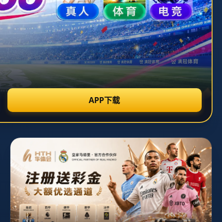
世界杯下注中的数据分析方法
发布时间：2026-07-06T10:34:16+08:00 阅读量：
率”的讨论都会迅速升温。传统的看球方式依赖经验和直觉，而在
帮助我们看清概率、识别风险，在情绪高涨的赛场氛围中保持理性
何运用分析工具提升决策质量。