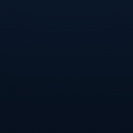
隐含的胜率大致是多少 二者之间是否存在有利差距。在世界杯下
赛事，常用数据大致包含几个层面 球队层面数据 包括进攻效率 
细腻 能够反映球队在对抗中的真实实力。球员层面数据 涉及核心球
变化往往会显著影响盘路。战术与环境数据 包括阵型变化 比赛节奏
 对“总进球数 大小球下注”这一市场尤为关键。通过这些维度的
一些基础统计方法却极具实用价值。首先是均值与方差分析 对最近
球队 赛果不确定性更高 更容易出现爆冷 适合用来寻找高赔率的“
 λ 带入模型 可大致得到0球 1球 2球等不同比分的概率 在
为先验 以小组赛甚至淘汰赛的前几场表现作为新证据 在每一轮后
写一行代码 也能对下注市场做出更接近真实概率的判断。