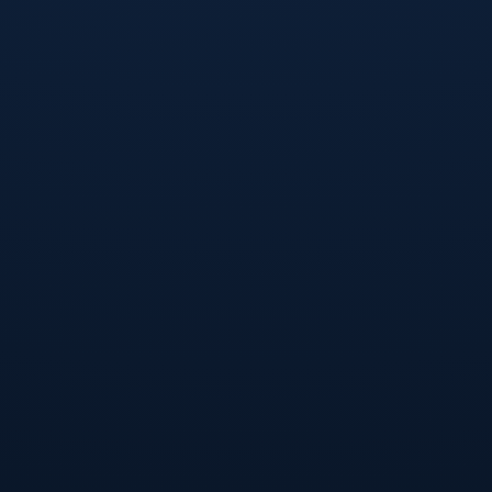
核心理念 数据分析的目标不是预测绝对结果 而是评估相对概率