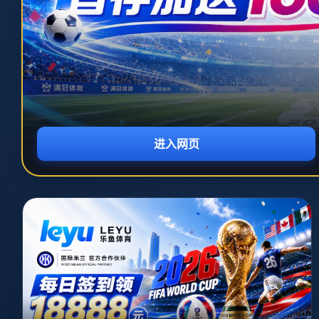
世界杯下注中的数据分析方法深度解析
每一届世界杯开赛前，关于“冷门”“黑马”“爆冷赔
来辅助判断。数据并不能保证100%的胜率，但它能
文从数据采集、模型思路到实战案例，多维度剖析如
数据分析的核心思路