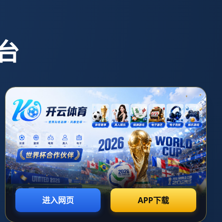
0755-8450466
新闻资讯
联系我们