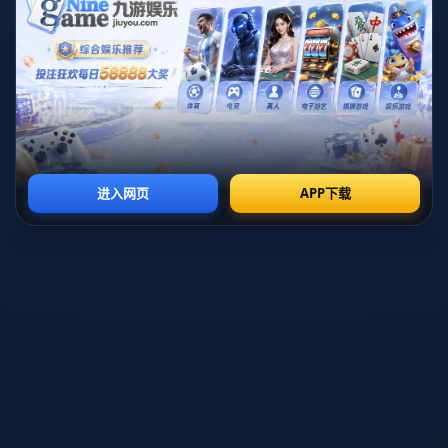
“正期望值”区间，下注不再是直觉冲动，而是统计意义上的
投资决策。