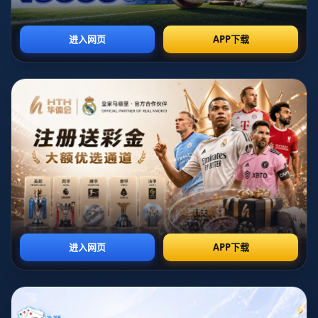
数据建模：从宏观概率到细分场景
要实现“概率增益”而非单
场猜测。借助历史比赛、球员状态、主客场氛围和赛程密集
度等多维数据，可以构建多层回归或贝叶斯网络模型，例如
以Elo积分结合预期进球（xG）指标评估球队真实实力，再
叠加旅途疲劳、气候适应力等变量，形成动态分布。通过模
型输出的胜平负概率与博彩公司给出的赔率比较，识别所谓