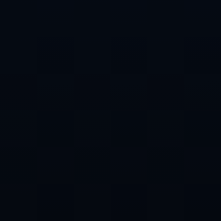
可复用的策略产出。需警惕数据过拟合和样本偏差，通过交
叉验证和多维度对比，维持模型的稳健性。最终，稳扎稳
打、持续迭代，才是2026世界杯下注胜率大幅提高的唯一
可持续路径。
上一篇：世界杯外围投注：新手必知注意事项总结
下一篇：世界杯安全下注平台：实用操作技巧与经验分享
关于我们
产品服务
新闻中心
联系我们