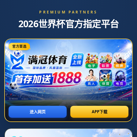
你当前位置：
首页
>
新闻中心
2026世界杯下注胜率如何大幅
提高
发布时间：2026-07-06T10:34:16+08:00 阅读量：
洞悉数据脉络，掌握下注主动权
2026年世界杯将首次在北
美三国联合举办，赛事规模与数据量均远超以往，想要大幅
提高下注胜率，前言阶段就必须厘清“情报即价值”的核心命
题：谁能把握多变量动态、谁能判定赔率与真实概率的偏移
区间，谁便能更稳地寻找价值。以下从数据建模、战术识
别、心理调节与案例复盘四个方向，建立一个兼具宏观战略
与微观执行的下注框架。