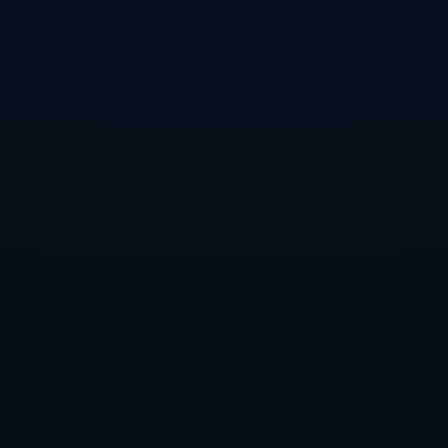
心理纪律与资金管理：长线生存的底层逻辑
许多下注者败
在情绪失控或资金分配混乱，因此提升胜率的背面是降低失
误率。设定严格的凯利比例或变体，将注额与期望优势挂
钩，避免在信心不足时“梭哈”，也防止连续赢面后过度膨
胀。心理纪律包含两个层面：其一是不受热门球队情绪影
响，保持独立判断；其二是在连败时执行“冷静期”，暂停下
注以重新审视模型和假设，从而阻断“追损”式的风险扩散。