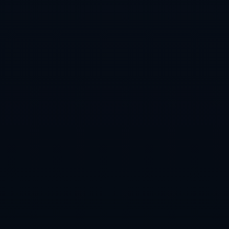
近人与人距离的桥梁。对于许多远在他乡或独自看球的用户
而言，这种虚拟空间中的陪伴，能够在深夜比赛时段带来真
实而温暖的情绪联结。
规范与责任在趣味升级中的底线作用
当世界杯竞猜APP不断强化趣味性时，也需要把握一个重
要前提：娱乐属性不能被误读为鼓励非理性投入。合规平台
通常会通过显著的提示文案、合理的投注上限、风险告知页
面、未成年人限制等措施，提醒用户保持理性，在享受竞猜
乐趣的意识到其本质是一种基于概率的娱乐行为而非稳定收
益渠道。一些产品还会加入自我管理工具，例如设置每日参
与次数、冷静期功能，以及消费记录可视化报表，帮助用户
更清晰感知自己的参与频率和投入水平。从长远看，这种对
“责任边界”的明确，既是对用户的保护，也是对品牌信誉的