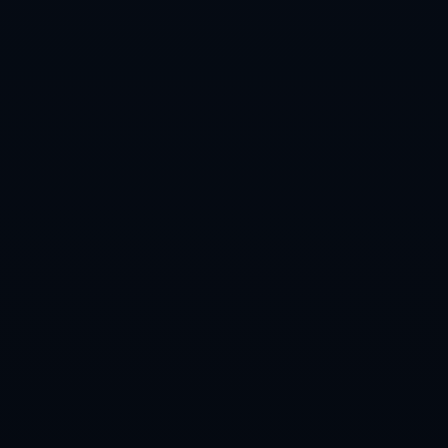
维护，使“趣味足球体验升级”真正建立在可持续的健康基础
上。
从世界杯出发延展全年足球生活方式
尽管世界杯具有周期性，但其带来的参与习惯往往会延续到
其他赛事。从产品运营角度看，世界杯竞猜APP不应只将
自己定位为杯赛期间的“短期工具”，而是要打造一个全年可
用的足球互动平台。在世界杯结束后，应用可以顺畅衔接五
大联赛、洲际杯赛以及各类国家队比赛，以更轻量的趣味任
务和主题活动维持用户兴趣。例如，推出“周末经典之战”专
题，结合竞猜、战术解析、球迷故事等内容，让用户继续享
受参与感。借助世界杯聚拢的庞大流量和用户行为数据，平
台还可以逐步完善个性化推荐和玩法分层，让资深球迷与入
门用户都能找到适合自己的内容和规则，实现一种长期的
“足球生活方式”陪伴。