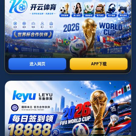
测，而是围绕数据、玩法、社交、赛事内容进行一体化设
计，让每一场比赛都成为一次充满惊喜的互动体验。
从传统彩票到互动游戏 竞猜方式的进化