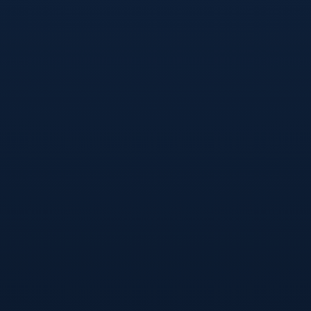
能”，使得竞猜从随意选择，逐渐变成具有理性依据的决策
过程。其二是互动层面更重社交。应用往往设置好友排行
榜、战队模式、话题圈子，用户可以创建小型群组，在同一
场比赛下注不同结果，赛后相互调侃或复盘，从而形成一种
轻松的“社交货币”。其三是玩法层面更强调娱乐属性，通过
任务系统、积分商城、虚拟徽章等机制，将原本偏金融属性
的竞猜消费，转化为偏游戏化的娱乐体验，降低心理门槛，
让普通球迷也愿意尝试。