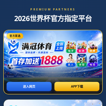
新闻中心
公司简介
联系我们
您当前的位置:
首页
>
新闻中心