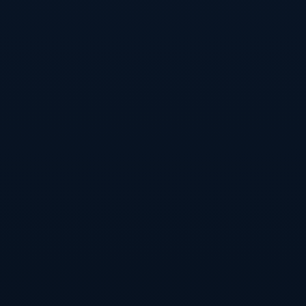
事周期里，比
赛密集、舆论
火爆、盘口变
化频繁，如果
心态失衡