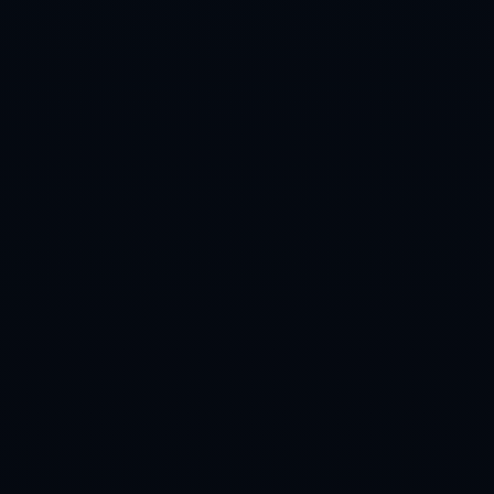
2026世界杯预
测：久违冠军
能否再次捧杯
而归