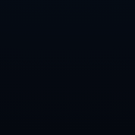
上一篇：莫寧贊揚埃迪熱火試訓表現展望未來職業生涯.
下一篇：柏林聯合前鋒貝倫斯上演頭球帽子戲法！德甲首人！.
关于我们
产品服务
新闻中心
联系我们
24小时服务热线
0755-8450466