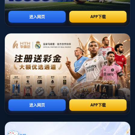
衡追求。
### 場內外的價值：贏得支持和尊重
不只是在場上，場外阿坎吉也以成熟的態度對待自己的事
業。他早年曾公開表示，除了足球，他還對數學充滿興趣，
而這份邏輯思維能力也幫助他在比賽中的判斷尤為精準。像
阿坎吉這樣的職業球員，以自己的方式，在生活和職業中尋
求多方面的價值實現。