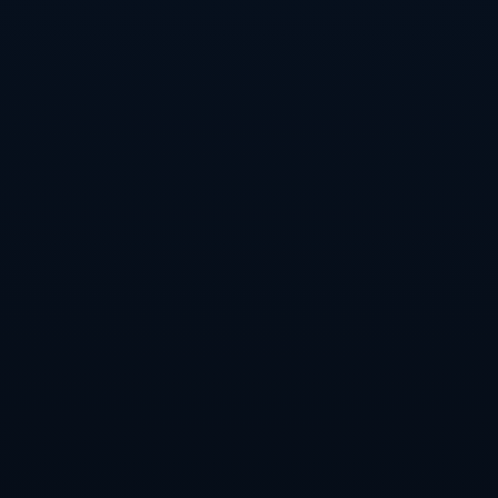
作為一名職業足球運動員，阿坎吉在表達熱愛的同時又不失
務實的一面。他清楚地知道，足球生涯總是短暫，**如何在
有限的職業生涯中有效地規劃自己的時間與財富，是每一位
球員都需要思考的問題**。多數時候，外界看到的是球員在
場上的輝煌瞬間，但鮮有人留意到他們在球場之外的汗水與
心理投入。
早年效力於德國多特蒙德時期，阿坎吉曾是一名低調但穩定
的防守者。正是這份穩定性和清晰的目標感，讓他一步步成
為現在曼城後防的核心。當談到他對職業生涯的期望時，他
表示，無論是在踢球時還是職業生涯結束後，他都希望能夠
建立起一份**長期的幸福感**。
### 給球迷帶來快樂的同時賺取尊重