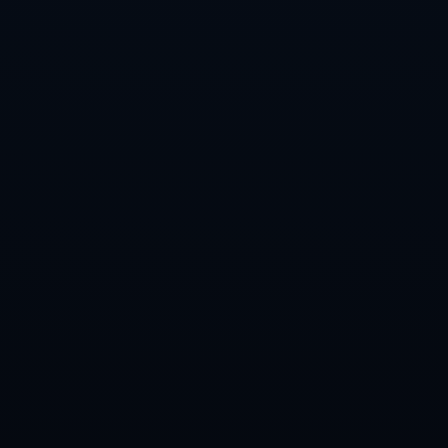
！.
我们