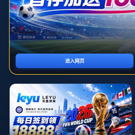
2024年中
**2024年中國籃球公開賽重慶賽區預選賽：重慶耀
*隨著2024年中國籃球公開賽的帷幕拉開，重慶
次，重慶耀中建築籃球隊憑借出色的表現，一路過關
### **耀中建築——一個傳奇的誕生**
在重慶耀中建築籃球隊成立之初，它並非一支備受關
重慶賽區預選賽**中，他們以驚人的姿態悄然崛起
耀中建築的突出表現在於他們的戰略清晰與團隊的默
迷的掌聲。
### **精彩賽事回顧**
此次重慶賽區預選賽不乏高光時刻。其中，耀中建築