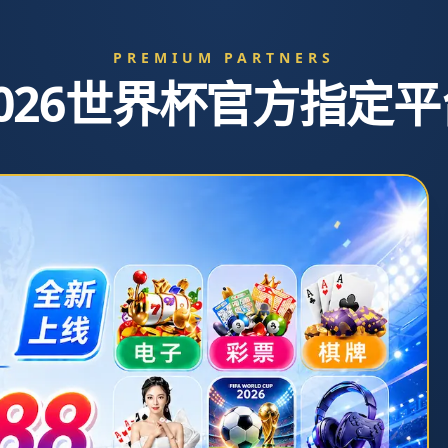
网站首页
关于我们
产品服务
新闻中心
以专业服务与客户满意度的最高境界为目标而不懈努力