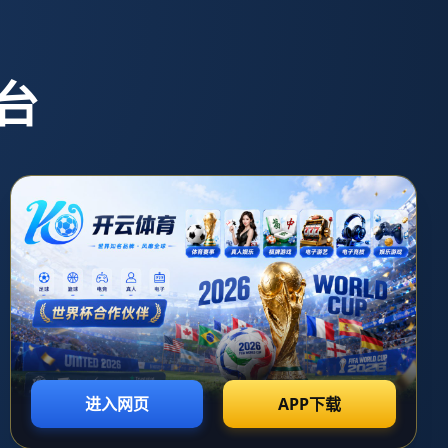
0755-8450466
新闻资讯
联系我们