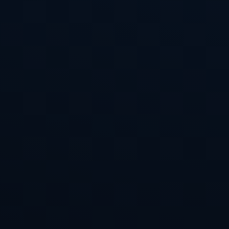
以耀中建築為代表，越來越多民間球隊和俱樂部注重
慶賽區的圓滿成功，可以說是重慶籃球崛起的里程碑
### **耀中建築成功的啟示**
耀中建築的奪冠過程為全國籃球俱樂部提供了寶貴的
也是難以成為冠軍隊伍的。
作為一例，耀中建築在比賽中的場邊支持團隊，包括
---
重慶耀中建築的成功不僅是一座城市的榮譽，更是籃