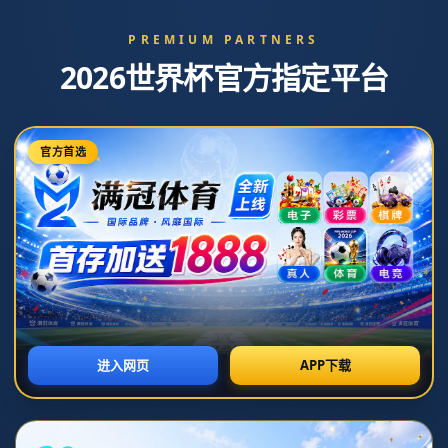
你当前位置：
首页
>
新闻中心
創造歷史！4球隊首次晉級亞洲
杯16強，多場巔峰對決即將上
演！.
发布时间：2026-07-06T10:34:16+08:00 阅读量：
**創造歷史！4球隊首次晉級亞洲杯16強，多場巔峰對決即
將上演！**
在亞洲足壇的激烈競爭中，每屆亞洲杯的賽事總會為球迷們
帶來無限驚喜和激情。今年的比賽尤其引人注目，因為有四
支球隊首次闖入亞洲杯16強，為這項賽事增添了全新看
點。在激烈的競爭中，這些球隊的晉級不僅標誌著自身的突