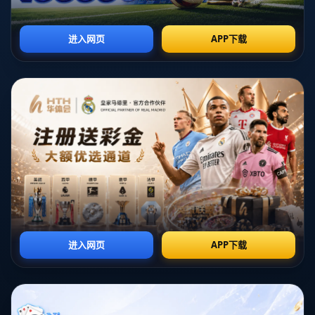
帮助球队打开局面。而马内的迅速反应和果断射门也显示出
其作为顶级前锋的敏锐嗅觉。
可以看到，这场比赛不仅巩固了利物浦在积分榜上的位置，
也为球队注入继续胜利的动力。更值得注意的是，这次胜利
使得利物浦与排名前三的差距大大缩小，为他们的下赛季欧
冠资格赛场增添了不少优势。