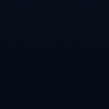
**在这个充满戏剧性的足球世界中，球员、教练和俱乐部管
理层之间的关系复杂而微妙**。每一个决定背后都有深思熟
虑的权衡，有时更掺杂了个人感情与重大利益之间的必然冲
突。本文在探讨这篇标题背后的故事时，希望能够为读者呈
现出足球界中这些鲜为人知的精彩瞬间。通过对安切洛蒂和
加利亚尼之间微妙关系的分析，我们不仅看到了足球商业化
时代下的复杂决策，更感受到那些在绿茵场背后涌动的人性
温情。
从安切洛蒂的立场来看，留住关键球员对继续维持米兰的辉
煌至关重要;而加利亚尼的角度，则是俱乐部财务健康与长
远规划的王道。这种有时对立、有时一致的关系正是现代足
球世界动荡与创新的源泉。