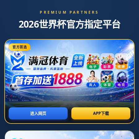
你当前位置：
首页
>
新闻中心
安切洛蒂勸我留米蘭 除非加利
亞尼跪求.
发布时间：2026-07-06T10:34:16+08:00 阅读量：
**安切洛蒂劝我留米兰 除非加利亚尼跪求**
在足球的世界里，转会传闻总是络绎不绝。然而，有些故事
却因为其戏剧性和背后的情感而令人印象深刻。《安切洛蒂
劝我留米兰 除非加利亚尼跪求》这则标题引发了人们对球
员转会背后复杂情感与商业考量的好奇。本文将以此为主
题，探讨足球界中个人情感与职业选择的微妙平衡。