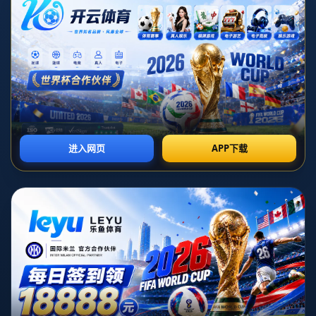
当谈起意大利足球史上最成功的俱乐部之一——AC米兰，
卡洛·安切洛蒂这个名字总是无法回避。这位意大利名帅不
仅以其战术头脑和领导力闻名，更因其对球员的人文关怀而
备受尊敬。**在安切洛蒂执教期间，米兰不仅成就了无数辉
煌，还培养了众多优秀的球员**。因此，当有传闻称，某位
关键球员因收到其他俱乐部的高额报价而考虑离开时，安切
洛蒂的劝说便显得尤为重要。