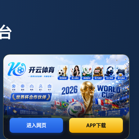
0755-8450466
新闻资讯
联系我们