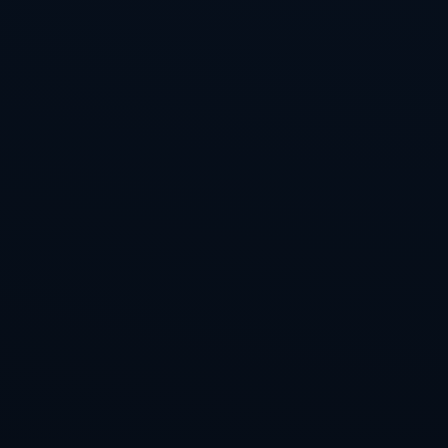
崔永熙在最后四分钟上场时，手感略显僵硬，这或许
历既是挑战，也是提升自我的契机。借鉴前辈的经验