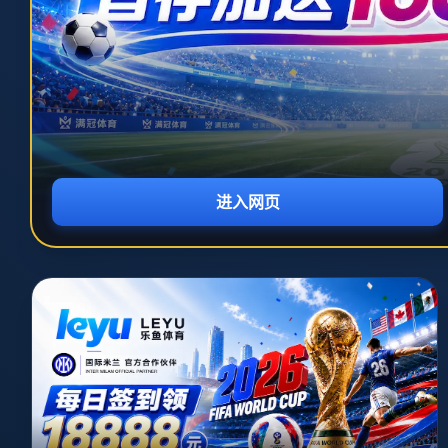
崔永熙：最後四分鐘
**崔永熙：最后四分钟上场时手感有些僵硬，需要适
在竞技体育中，运动员的状态往往受到多方面因素的
中的表现再次成为热议焦点。他在比赛最后四分钟被
术、速度的平衡**，成为了他成长路上的一道重要挑
### **增肌的重要性及影响**
篮球是一项对身体对抗要求极高的运动，体重和肌肉
崔永熙作为一名新晋球员，为了适应职业赛场的强度
然而，增肌的过程中并非一帆风顺。增肌不仅仅意味
致整体表现出现波动。我们可以拿NBA球员为例，
而失去原有的迅捷性。对于崔永熙来说，这样的案例