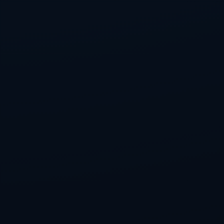
他的成长空间十分广阔。作为一名年轻球员，这种经
题，从而成为赛场上更具威胁的球员。