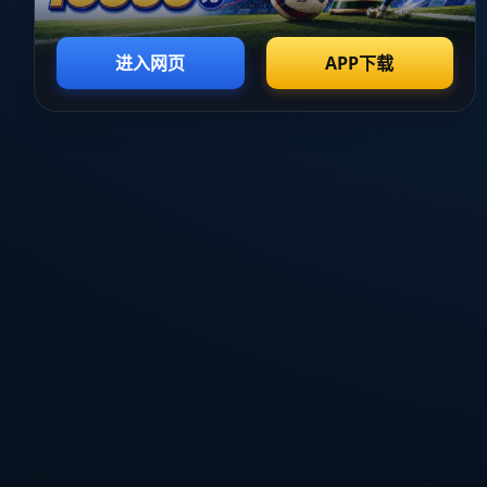
的控场能力和强大心理素质。
### **战术分析：减员不减势，稳固防守**
在张睿被罚下之后，中国女足在主教练的战术指导下
中场的联系，同时利用反击寻找机会。整场比赛中，
面对海地队较为激进的进攻打法，中国门将朱钰表现
住了对手的猛攻，保住了1-0的优势。
### **比赛意义：希望与亮点并存**
这场比赛堪称是“逆境中的经典”。对于中国女足而
球员的成长潜力。**张琳艳制造点球的表现无疑为中
与此同时，**王霜再一次用自己的表现证明了她“定
待化作了现实。