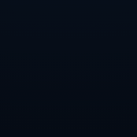
这场战役正是最好的佐证。在过去几年的起伏中，中国女足通过年
是中国足球所需要的榜样。
“经典战役”。例如，2015年加拿大女足世界杯，中国队也曾
让球迷对下一场比赛怀抱更多期待。
艳造点、王霜破门、十人中国女足、女足小组出线、生死之战**