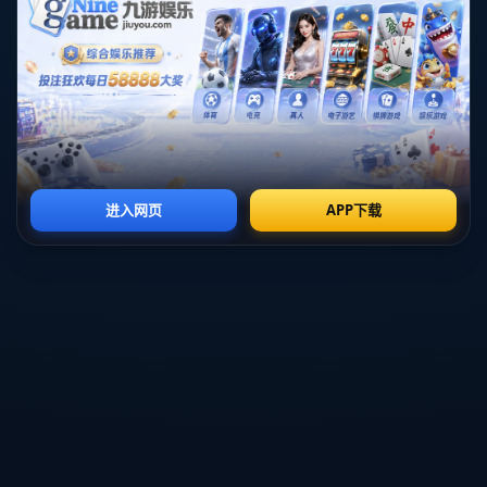
尽管从视频回放来看，呂迪格确实与博格巴有较为亲密的接
触，但他坚决否认自己是"咬人"。*在赛后采访中，他解释
说那只是一个无意的动作*，并无任何伤害意图。他强调在
场上的一切都只是为了比赛，并对博格巴以及其他可能因此