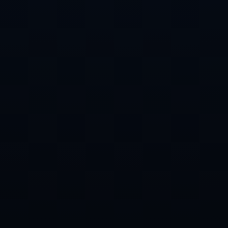
关于我们
产品服务
新闻中心
联系我们
24小时服务热线
0755-8450466
微信公众号