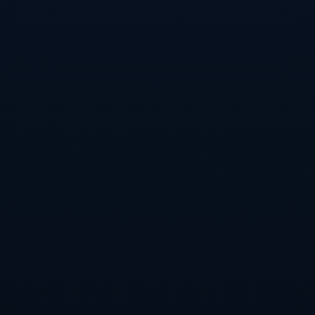
误解的球员表示歉意。
**博格巴的反应**
博格巴在事件之后表现出了极大的宽容。他不仅没有激烈抨
击对方，反而在媒体面前表示*他相信呂迪格并没有恶意*。
他还幽默地指出，在激烈的比赛中，一些不必要的小动作难
以避免，重要的是球员间要互相理解。