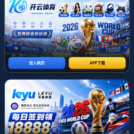
---
### **东道主卡塔尔：首次亮相世界杯的中东新星**
作为主办国，卡塔尔不仅为世界杯提供了先进的场馆设施和
独特的中东风情，还首次以参赛队身份亮相这项全球赛事。
尽管卡塔尔在国际赛场上的足球实力不算顶尖，但他们近年
来通过多项国际友谊赛以及亚洲杯冠军荣誉，展现了**蓬勃
发展的足球潜力**。无疑，这一次的主场作战不仅是对球队
实力的考验，也是展示卡塔尔文化的重要舞台。
---
### **传统强队的荣耀延续**
在2022年卡塔尔世界杯上，我们再次见证传统强队如巴
西、德国、法国和阿根廷的出色表现与强大实力。**“五星
巴西”**一直是球迷眼中的夺冠热门，其技术流派和全攻全