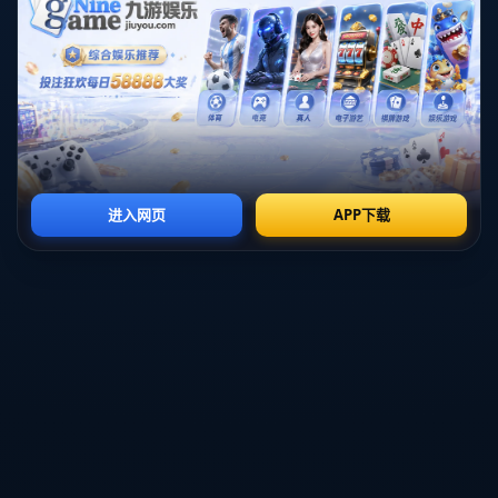
不仅在进攻中显现出来，防守端的彼此支持同样为球队保住
了胜势。
3、历史对比与心理因素
在分析这场比赛时，我们不妨回顾一下澳大利亚与印尼之间
的历史交锋记录。历史上，澳大利亚在面对印尼时往往能够
占据上风，这种心理优势显然体现在球员的赛场表现上。面
对实力相对薄弱的对手，球员们更加自信，从而发挥出色。
此外，心理因素在竞技体育中起着至关重要的作用。对于澳
大利亚队来说，晋级八强不仅意味着荣誉，更承载着全民的
期待与信念。他们的心态调整与压力管理在比赛中体现得淋
漓尽致，让战斗力得以最大化。
反观印尼队，在面对如此强大的对手时，明显感受到压力。
心理的负担加上技战术的落后，使得他们在比赛中表现力不
足，最终无法逆转败局。