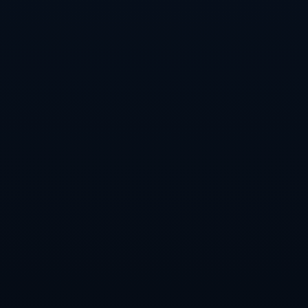
韩国队近年来在亚洲赛场上的一系列佳绩让他们自信满满，
且在技战术上更加成熟，让澳大利亚队面临更大的挑战。而
沙特队则凭借其快速的进攻打法和顽强的防守，成为潜在的
黑马。这样两支队伍的胜者势必将在¼决赛中与怒潮碰面，
比赛的技术含量和观赏性都将达到新的高度。
同时，这场比赛也将成为检验澳大利亚队能力的一次重要机
会。经过对印尼的胜利，他们需要在更高水平的对抗中找寻
提升，深化战术理解和团队配合，以迎接更为严峻的挑战。
总结：
通过对澳大利亚怒潮在与印尼比赛中的表现以及面临未来挑
战的分析，可以看出这支球队无愧于强队的身份。战术上的
灵活应变、球员们超群的个人技术和高度的团队协作共同成
就了他们的胜利。即将与韩国和沙特的对决，将是对他们实