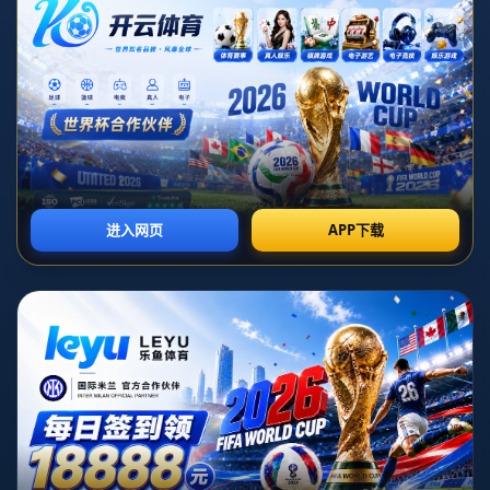
的较量将给球迷带来的精彩时刻。在分析战术、球员表现、
历史对比与未来展望等多个维度，我们将全面呈现这一赛事
的魅力与潜力。
1、战术解析与执行力
在与印尼的比赛中，澳大利亚怒潮的战术安排显示出了教练
组的深思熟虑。通过高位逼抢和快速反击的战术，他们有效
地限制了印尼队的进攻。同时，澳大利亚的阵型虽为4-3-
3，但却能够灵活调动，为中场和前锋提供了充足的支援机
会。
尤其是在关键时刻，澳大利亚队的战略调整令人印象深刻。
在比赛进行到下半场时，他们改用了更为积极的进攻战术，
缩小了与印尼之间的攻防距离，使得对方防线承受了巨大压
力。这种战术上的灵活性，极大地提升了球队的胜算。