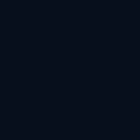
4、即将对决的精彩前景
随着澳大利亚怒潮的晋级，他们即将迎来与韩国或沙特的激
烈对决。无论是韩国队还是沙特队，这两支球队都以各自的
风格与实力著称，使得这场半决赛备受期待。两队中的明星
球员将如何发挥，成为比赛的另一大看点。